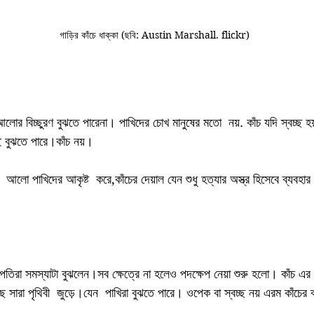
গাড়ির কাঁচে ধাক্কা (ছবি: Austin Marshall. flickr)
র আলোর বিচ্ছুরণ বুঝতে পারেনা। পাখিদের চোখ মানুষের মতো  নয়. কাঁচ যদি স্বচ্ছ হয
িই বুঝতে পারে।কাঁচ নয়।
পতিরা সমস্যাটা বুঝলেন।সব ক্ষেত্রে না হলেও পদক্ষেপ নেয়া শুরু হলো। কাঁচ এর সা
য়েছে সারা পৃথিবী  জুড়ে।যেন  পাখিরা বুঝতে পারে। ওপেক বা স্বচ্ছ নয় এরম কাঁচের