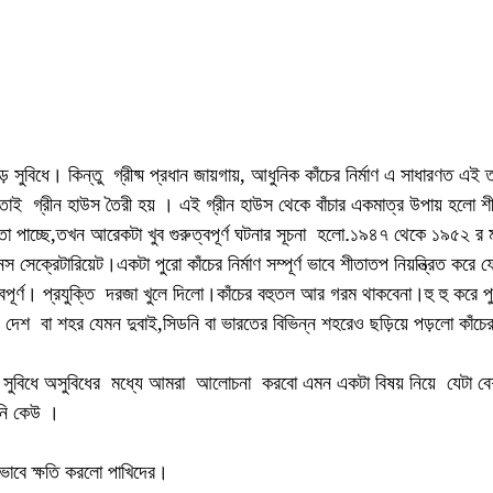
 বড় সুবিধে। কিন্তু  গ্রীষ্ম প্রধান জায়গায়, আধুনিক কাঁচের নির্মাণ এ সাধারণত 
তাই  গ্রীন হাউস তৈরী হয় । এই গ্রীন হাউস থেকে বাঁচার একমাত্র উপায় হলো শীতা
া পাচ্ছে,তখন আরেকটা খুব গুরুত্বপূর্ণ ঘটনার সূচনা  হলো.১৯৪৭ থেকে ১৯৫২ র 
স সেক্রেটারিয়েট।একটা পুরো কাঁচের নির্মাণ সম্পূর্ণ ভাবে শীতাতপ নিয়ন্ত্রিত করে
বপূর্ণ। প্রযুক্তি  দরজা খুলে দিলো।কাঁচের বহুতল আর গরম থাকবেনা।হু হু করে পুর
ন দেশ  বা শহর যেমন দুবাই,সিডনি বা ভারতের বিভিন্ন শহরেও ছড়িয়ে পড়লো কাঁচের নি
ক সুবিধে অসুবিধের  মধ্যে আমরা  আলোচনা  করবো এমন একটা বিষয় নিয়ে  যেটা বে
েনি কেউ ।
ক ভাবে ক্ষতি করলো পাখিদের।