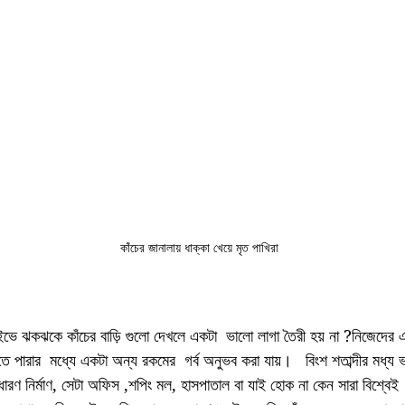
কাঁচের জানালায় ধাক্কা খেয়ে মৃত পাখিরা
ইভে ঝকঝকে কাঁচের বাড়ি গুলো দেখলে একটা  ভালো লাগা তৈরী হয় না ?নিজেদের 
বতে পারার  মধ্যে একটা অন্য রকমের  গর্ব অনুভব করা যায়।   বিংশ শতাব্দীর মধ্য 
সাধারণ নির্মাণ, সেটা অফিস ,শপিং মল, হাসপাতাল বা যাই হোক না কেন সারা বিশ্বে