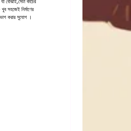
যা বোঝাই,সেটা কাঁচের 
 খুব সহজেই নির্মাণের 
উপভোগ করার সুযোগ । 