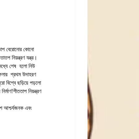
এই তাপ বেরোনোর কোনো 
তপ নিয়ন্ত্রণ যন্ত্র।
মধ্যে শেষ  হলো নিউ 
 ফেলার  প্রথম উদাহরণ 
ো বিশ্বে ছড়িয়ে পড়লো 
র্মাণ!শীততাপ নিয়ন্ত্রণ 
শ আশ্চর্যজনক এবং   