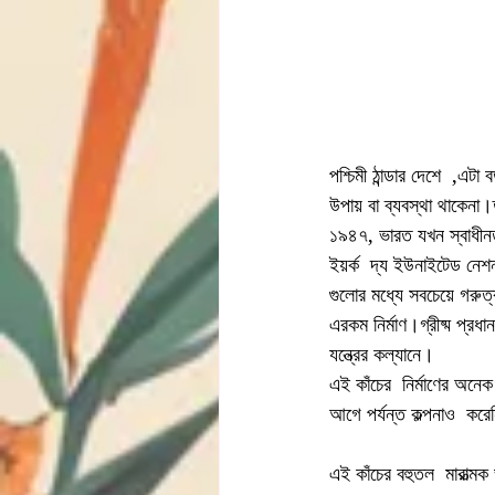
পশ্চিমী ঠান্ডার দেশে  ,এটা
উপায় বা ব্যবস্থা থাকেনা।
১৯৪৭, ভারত যখন স্বাধীনত
ইয়র্ক  দ্য ইউনাইটেড নেশন
গুলোর মধ্যে সবচেয়ে গরুত্
এরকম নির্মাণ।গ্রীষ্ম প্রধা
যন্ত্রের কল্যানে।
এই কাঁচের  নির্মাণের অনে
আগে পর্যন্ত কল্পনাও  কর
এই কাঁচের বহুতল  মারাত্ম