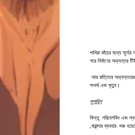
পাখিরা কাঁচের মধ্যে সূর্যে
পরে নির্মাণের অভ্যন্তর ট
 আর রাত্তিরে অভ্যন্তরের  আলো পাখিদের আকৃষ্ট  করে,কাঁচের দেয়াল যেন শুধু হত্যার অস্ত্র হিসেবে ব্যবহার হয় এই ক্ষেত্রে।ফলত: 
সংঘর্ষ এবং মৃত্যু। 
সুপারিশ
কিন্তু  পরিবেশবিদ এবং স্থ
,বারান্দার ব্যবহার  শুরু হ