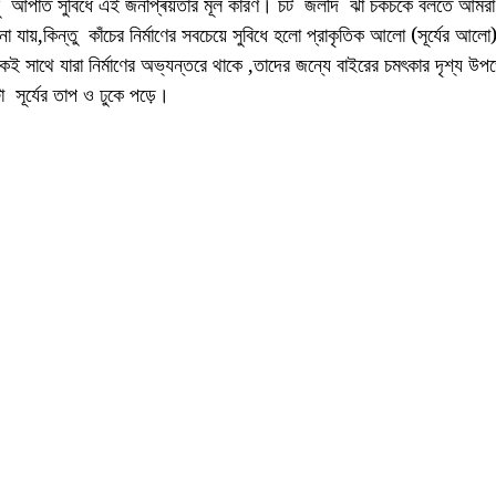
ু  আপাত সুবিধে এই জনপ্ৰিয়তার মূল কারণ। চট  জলদি  ঝাঁ চকচকে বলতে আমরা 
ো যায়,কিন্তু  কাঁচের নির্মাণের সবচেয়ে সুবিধে হলো প্রাকৃতিক আলো (সূর্যের আলো)
কই সাথে যারা নির্মাণের অভ্যন্তরে থাকে ,তাদের জন্যে বাইরের চমৎকার দৃশ্য 
  সূর্যের তাপ ও ঢুকে পড়ে। 