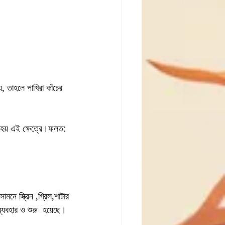
়, তাহলে পাখিরা কাঁচের 
মনে স্ক্রিন ,গ্রিল,শাটার 
 ব্যবহার ও শুরু  হয়েছে। 