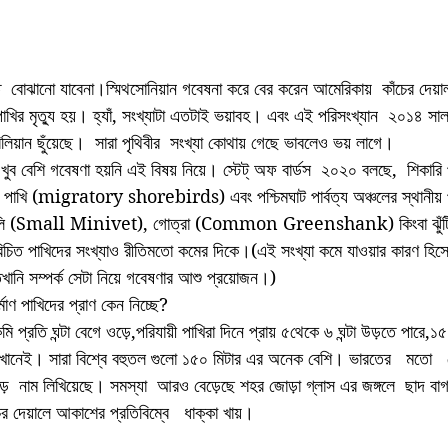
 পাখির মৃত্যু হয়। হ্যাঁ, সংখ্যাটা এতটাই ভয়াবহ। এবং এই পরিসংখ্যান  ২০১৪
বিলিয়ান ছুঁয়েছে।  সারা পৃথিবীর  সংখ্যা কোথায় গেছে ভাবলেও ভয় লাগে।
ে খুব বেশি গবেষণা হয়নি এই বিষয় নিয়ে। স্টেট্ অফ বার্ডস  ২০২০ বলছে,  শিকার
়ী পাখি (migratory shorebirds) এবং পশ্চিমঘাট পার্বত্য অঞ্চলের স্থানীয় প
হেলি (Small Minivet), গোত্রা (Common Greenshank) কিংবা ঝুঁ
ত পাখিদের সংখ্যাও রীতিমতো কমের দিকে।(এই সংখ্যা কমে যাওয়ার কারণ হিসেব
তখানি সম্পর্ক সেটা নিয়ে গবেষণার আশু প্রয়োজন।)
্মাণ পাখিদের প্রাণ কেন নিচ্ছে?
 প্রতি ঘন্টা বেগে ওড়ে,পরিযায়ী পাখিরা দিনে প্রায় ৫থেকে ৬ ঘন্টা উড়তে পারে,
খানেই। সারা বিশ্বে বহুতল গুলো ১৫০ মিটার এর অনেক বেশি। ভারতের   মতো  
়ে  নাম লিখিয়েছে। সমস্যা  আরও বেড়েছে শহর জোড়া গ্লাস এর জঙ্গলে  ছাদ ব
র দেয়ালে আকাশের প্রতিবিম্বে   ধাক্কা খায়।