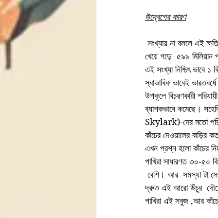
উদ্বেগের কারণ
 সংখ্যায় না বললে এই ক্ষতি  বোঝানো যাবেনা।স্মিথসোনিয়ান গবেষনা করে বের করেন আমেরিকায়  কাঁচের দেয়াল   বা জানালায় ধাক্কা 
খেয়ে গড়ে  ৫৯৯ মিলিয়ান
এই সংখ্যা নিশ্চিৎ ভাবে ১ 
স্বাভাবিক ভাবেই ভারতবর্ষ
উপকূলে বিচরণকারী পরিযায
ব্যাপকভাবে কমেছে। স
Skylark)-দের মতো পরিচি
কাঁচের দেওয়ালের বাড়ির ক
এখন প্রশ্ন হলো কাঁচের নির
পাখিরা সাধারণত ৩০-৫০ কিমি
 বেশি। আর  সমস্যা টা সে
দ্রুত এই আরো উঁচুর  দৌড
পাখিরা এই সবুজ ,আর কাঁচে