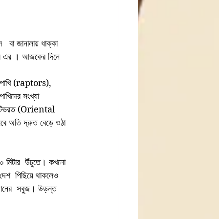
 সাল এর । আজকের দিনে 
ি পাখি (raptors), 
াখিদের সংখ্যা 
টিভরত (Oriental 
ে অতি দ্রুত বেড়ে ওঠা 
১৫০ মিটার  উঁচুতে। কখনো 
 দেশ  পিছিয়ে থাকলেও 
াগানের  সবুজ। উড়ন্ত 