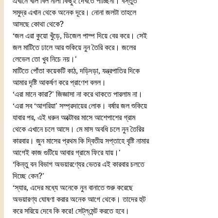
এখানে খাল বিল নালা কিছুই দেখতে পাচ্ছিনা। বস্তুত 
সমুদ্র এখান থেকে অনেক দূরে। নোনা জলটা তাহলে 
আসছে কোথা থেকে?
‘জল এরা কুয়ো খুঁড়ে, ডিজেল পাম্প দিয়ে বের করে। সেই 
জল মাটিতে ঢালে আর শুকিয়ে নুন তৈরি করে। জলের 
লেভেল তো খুব নিচে নয়।' 
মাটিতে পোঁতা কয়েকটি কাঠ, দড়িদড়া, যন্ত্রপাতির দিকে 
আমার দৃষ্টি আকর্ষণ করে প্রাণেশ বলল।
‘এরা মানে কারা?' জিজ্ঞাসা না করে থাকতে পারলাম না। 
‘এরা সব ‘আগরিয়া' সম্প্রদায়ের লোক। বর্ষার জল শুকিয়ে 
যাবার পর, এই ধরুন অক্টোবর মাসে আশেপাশের গ্রাম 
থেকে এখানে চলে আসে। মে মাস অবধি চলে নুন তৈরির 
কারবার। জুন মাসের প্রথম কি দ্বিতীয় সপ্তাহে বৃষ্টি নামার 
আগেই কাজ গুটিয়ে আবার গ্রামে ফিরে যায়।'
‘কিন্তু বন বিভাগ অভয়ারণ্যের ভেতর এই কারবার চলতে 
দিচ্ছে কেন?'
‘স্যার, এদের মধ্যে অনেকে নুন বানাতে শুরু করেছে 
অভয়ারণ্য ঘোষণা করার অনেক আগে থেকে। তাদের হুট 
করে সরিয়ে দেবে কি করে! সেট্‌ল্‌মেন্ট করতে হবে। 