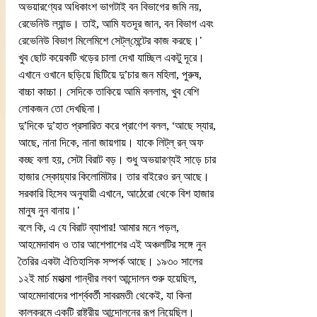
অভয়ারণ্যের অধিকাংশ ভাগটাই বন বিভাগের জমি নয়, 
রেভেনিউ ল্যান্ড। তাই, আমি যতদূর জান, বন বিভাগ এবং 
রেভেনিউ বিভাগ মিলেমিশে সেট্‌ল্‌মেন্টের কাজ করছে।'
খুব ছোট কয়েকটি খড়ের চালা দেখা যাচ্ছিল একটু দূরে। 
এখানে ওখানে ছড়িয়ে ছিটিয়ে দু’চার জন মহিলা, পুরুষ, 
বাচ্চা কাচ্চা। সেদিকে তাকিয়ে আমি বললাম, খুব বেশি 
লোকজন তো দেখছিনা।
দু’দিকে দু’হাত প্রসারিত করে প্রাণেশ বলল, ‘আছে স্যার, 
আছে, নানা দিকে, নানা জায়গায়। যাকে লিট্‌ল্‌ রন্‌ অফ 
কচ্ছ বলা হয়, সেটা বিরাট বড়। শুধু অভয়ারণ্যই সাড়ে চার 
হাজার স্কোয়্যার কিলোমিটার। তার বাইরেও রন্‌ আছে। 
সরকারি হিসেব অনুযায়ী এখানে, আঠেরো থেকে বিশ হাজার 
মানুষ নুন বানায়।'
বলে কি, এ যে বিরাট ব্যাপার! আমার মনে পড়ল, 
আহমেদাবাদ ও তার আশেপাশের এই অঞ্চলটির সঙ্গে নুন 
তৈরির একটা ঐতিহাসিক সম্পর্ক আছে। ১৯৩০ সালের 
১২ই মার্চ মহাত্মা গান্ধীর লবণ আন্দোলন শুরু হয়েছিল, 
আহমেদাবাদের পার্শ্ববর্তী সাবরমতী থেকেই, যা কিনা 
কালক্রমে একটি রাষ্ট্রীয় আন্দোলনের রূপ নিয়েছিল।