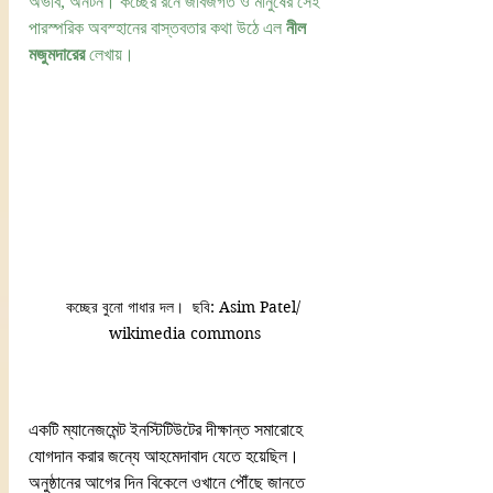
অভাব, অনটন। কচ্ছের রনে জীবজগত ও মানুষের সেই 
পারস্পরিক অবস্হানের বাস্তবতার কথা উঠে এল 
নীল 
মজুমদারের
 লেখায়। 
কচ্ছের বুনো গাধার দল।  ছবি: Asim Patel/ 
wikimedia commons
একটি ম্যানেজমেন্ট ইনস্টিটিউটের দীক্ষান্ত সমারোহে 
যোগদান করার জন্যে আহমেদাবাদ যেতে হয়েছিল। 
অনুষ্ঠানের আগের দিন বিকেলে ওখানে পৌঁছে জানতে 