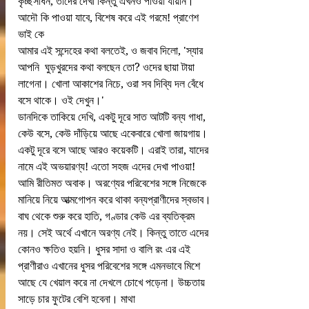
কৃচ্ছসাধন, তাদের দেখা কিন্তু এখনও পাওয়া যায়নি। 
আদৌ কি পাওয়া যাবে, বিশেষ করে এই গরমে! প্রাণেশ 
ভাই কে
আমার এই সন্দেহের কথা বলতেই, ও জবাব দিলো, 'স্যার 
আপনি  ঘুড়খুরদের কথা বলছেন তো? ওদের ছায়া টায়া 
লাগেনা। খোলা আকাশের নিচে, ওরা সব দিব্যি দল বেঁধে 
বসে থাকে। ওই দেখুন।'
ডানদিকে তাকিয়ে দেখি, একটু দূরে সাত আটটি বন্য গাধা, 
কেউ বসে, কেউ দাঁড়িয়ে আছে একেবারে খোলা জায়গায়। 
একটু দূরে বসে আছে আরও কয়েকটি। এরাই তারা, যাদের 
নামে এই অভয়ারণ্য! এতো সহজ এদের দেখা পাওয়া! 
আমি রীতিমত অবাক। অরণ্যের পরিবেশের সঙ্গে নিজেকে 
মানিয়ে নিয়ে আত্মগোপন করে থাকা বন্যপ্রাণীদের স্বভাব। 
বাঘ থেকে শুরু করে হাতি, গণ্ডার কেউ এর ব্যতিক্রম 
নয়। সেই অর্থে এখানে অরণ্য নেই। কিন্তু তাতে এদের 
কোনও ক্ষতিও হয়নি। ধুসর সাদা ও বালি রং এর এই 
প্রাণীরাও এখানের ধুসর পরিবেশের সঙ্গে এমনভাবে মিশে 
আছে যে খেয়াল করে না দেখলে চোখে পড়েনা। উচ্চতায় 
সাড়ে চার ফুটের বেশি হবেনা। মাথা