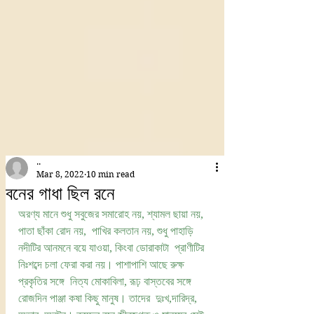
..
Mar 8, 2022
10 min read
বনের গাধা ছিল রনে
অরণ্য মানে শুধু সবুজের সমারোহ নয়, শ্যামল ছায়া নয়, 
পাতা ছাঁকা রোদ নয়,  পাখির কলতান নয়, শুধু পাহাড়ি 
নদীটির আনমনে বয়ে যাওয়া, কিংবা ডোরাকাটা  প্রাণীটির 
নিঃশব্দে চলা ফেরা করা নয়। পাশাপাশি আছে রুক্ষ 
প্রকৃতির সঙ্গে  নিত্য মোকাবিলা, রূঢ় বাস্তবের সঙ্গে 
রোজদিন পাঞ্জা কষা কিছু মানুষ। তাদের  দুঃখ,দারিদ্র, 