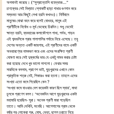
অপমানই করেছে। (“সুশ্রান্তোপি বহেদ্‌ভারং…” 
চাণক্যের সেই বিখ্যাত শ্লোকটি ছাড়া গাধার গুণগান করে 
সম্ভবত আর কিছুই লেখা হয়নি কখনও)। নির্বিবাদে 
মানুষের বোঝা বহন করে বলেই বোধহয়, মানুষ এই 
প্রাণীটিকে নির্বোধ ও মূর্খ ভেবেছে চিরদিন। শুধু ভেবেই 
ক্ষান্ত হয়নি, ব্যবহারের কলাকৌশলে গাধা, গর্দভ, গাড়ব 
এই শব্দগুলিকে প্রায় গালাগালির পর্যায়ে নিয়ে এসেছে। তবু 
দেশের অন্তত একটি জায়গায়, এই প্রাণীদের নামে একটি 
অভয়ারণ্যের নামকরণ করে এবং এদের সংরক্ষিত প্রাণী 
ঘোষণা করে সেই দুষ্কর্মের ভার যে একটু লাঘব করার চেষ্টা 
করা হয়েছে দেখে খুব ভালো লাগলো। ফেরার সময় 
সারথিকে বললাম, প্রাণেশ ভাই, ঘুড়খুরদের এখানে কোন 
প্রাকৃতিক শত্রু নেই, শিকারও করা হতনা। তাহলে এদের 
সংখ্যা এতো কমে গিয়েছিল কেন ?
‘সংখ্যা কমে যাওয়ার বেশ কয়েকটা কারণ ছিল স্যার’, মাথা 
চুলকে প্রাণেশ বলল। ‘অনেকদিন আগে ঘুড়খুরদের একটা 
মহামারি হয়েছিল- সুরা। অনেক প্রাণী মারা পড়েছিল 
তাতে। আমি দেখিনি, শুনেছি। আশেপাশের গ্রাম থেকে 
বর্ষার পর লোকেরা গরু, মোষ, ভেড়া, ছাগল চরাতে নিয়ে 