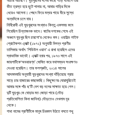
আচার আচরণে। ঘুড়খুরদের দলের কাছে গাড়ি থামালে এরা 
ভীত ত্রস্ত হয়ে ছুটে পালায় না, আবার গাড়ির দিকে 
ধেয়েও আসেনা। পেছন ফিরে মন্থর পায়ে ধীরে সুস্থে 
অন্যদিকে চলে যায়।
নির্বিরোধী এই ঘুড়খুরদের সংখ্যাও কিন্তু একসময় কমে 
গিয়েছিল চিন্তাজনক ভাবে। ষাটের দশকের শেষে এই 
অঞ্চলে ঘুড়খুর ছিল চারশো’র থেকেও কম। ওয়াইল্ড লাইফ 
প্রোটেকশন এ্যাক্ট (১৯৭২) অনুযায়ী বিপন্ন প্রাণীর 
তালিকায় অর্থাৎ 'শিডিউল ওয়ান’ এ রাখা হয়েছিল এদের 
স্বাভাবিক ভাবেই। এ্যাক্ট হবার পর, ১৯৭৩ সালে এই 
জায়গাটিকে‘অভয়ারণ্য’ ঘোষিত করে যথাসম্ভব সংরক্ষণও 
দেওয়া হয়েছিল। তার ফলশ্রুতি, ২০১৪ সালের 
আদমশুমারি অনুযায়ী ঘুড়খুরদের সংখ্যা দাঁড়িয়েছে প্রায় 
সাড়ে চার হাজারের কাছাকাছি। কিছুক্ষণের ঘোরাঘুরিতেই 
আমার সঙ্গে পাঁচ ছ’টি বেশ বড় দলের সাক্ষাত হয়ে গেল। 
দুটি ঘুড়খুর কে ঘোড়ার মত জোড়া পায়ে (দৌড় 
প্রতিযোগিতা কিনা জানিনা) দৌড়তেও দেখলাম দূর 
থেকে।
গাধা নামের প্রাণীটিকে মানুষ চিরকাল উঠতে বসতে শুধু 