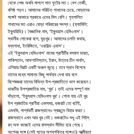
থেকে লেজ অবধি মাপলে সাত ফুটের মত। বেশ তেজী, 
বলিষ্ঠ গড়ন। আমাদের পরিচিত গাধাদের চেয়ে, ঘোড়াদের 
সঙ্গেই আকারে প্রকারে এদের মিল বেশি। গৃহপালিত 
গাধাদের মত এরাও ঘোড়া পরিবারের সদস্য। (ফ্যামিলি: 
ইক্যুয়িডি)। বৈজ্ঞানিক নাম, ‘ইক্যুয়াস হেমিওনাস’। 
স্থানীয় লোকেরা বলে, ঘুড়খুর। আমাদের চলতি কথায়, 
বন্যগাধা, ইংরিজিতে, ‘ওয়াইল্ড এ্যাস’।
এই ‘ইক্যুয়াস হেমিওনাস’ নামের প্রাণীটির বসবাস ভারত, 
পাকিস্তান, আফগানিস্তান, ইরান, উত্তর চীন অর্থাৎ, 
এশিয়ার বিরাট একটি অঞ্চল জুড়ে। তবে স্থান বিশেষে 
তাদের মধ্যে সামান্য কিছু পার্থক্য দেখা যায় বলে 
বিশেষজ্ঞরা তাদের বিভিন্ন উপ-প্রজাতিতে ভাগ করেছেন। 
ভারতীয় উপপ্রজাতির নাম, ‘খুর’। তাই এদের সম্পূর্ণ নাম 
দাঁড়ালো, ‘ইক্যুয়াস হেমিওনাস খুর’। শোনা যায় এই খুর 
উপ প্রজাতির প্রাণীরা একসময়, গুজরাট তো বটেই, 
এমনকি, পার্শ্ববর্তী রাজস্থানেও স্বচ্ছন্দে বিহার করত। 
রাজস্থানে এখন আর খুর নেই। গুজরাটেও শুধু এই লিট্‌ল্‌ 
রন্‌ অফ কচ্ছেই এদের বাসস্থান সীমিত হয়ে গেছে। 
অশ্বের সঙ্গে (সেই সূত্রে অশ্বশক্তির সঙ্গেও!) আত্মীয়তা 