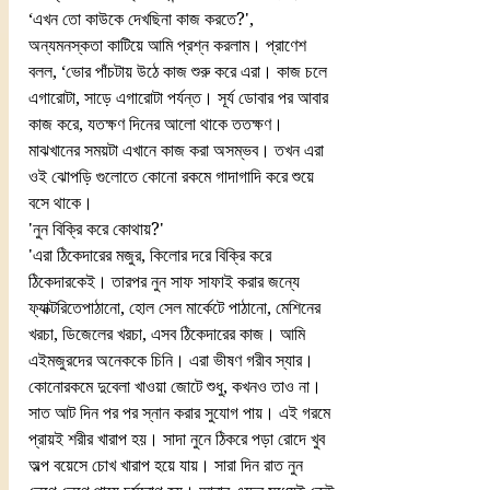
‘এখন তো কাউকে দেখছিনা কাজ করতে?',  
অন্যমনস্কতা কাটিয়ে আমি প্রশ্ন করলাম। প্রাণেশ 
বলল, ‘ভোর পাঁচটায় উঠে কাজ শুরু করে এরা। কাজ চলে 
এগারোটা, সাড়ে এগারোটা পর্যন্ত। সূর্য ডোবার পর আবার 
কাজ করে, যতক্ষণ দিনের আলো থাকে ততক্ষণ। 
মাঝখানের সময়টা এখানে কাজ করা অসম্ভব। তখন এরা 
ওই ঝোপড়ি গুলোতে কোনো রকমে গাদাগাদি করে শুয়ে 
বসে থাকে।
'নুন বিক্রি করে কোথায়?'
'এরা ঠিকেদারের মজুর, কিলোর দরে বিক্রি করে 
ঠিকেদারকেই। তারপর নুন সাফ সাফাই করার জন্যে 
ফ্যাক্টরিতেপাঠানো, হোল সেল মার্কেটে পাঠানো, মেশিনের 
খরচা, ডিজেলের খরচা, এসব ঠিকেদারের কাজ। আমি 
এইমজুরদের অনেককে চিনি। এরা ভীষণ গরীব স্যার। 
কোনোরকমে দুবেলা খাওয়া জোটে শুধু, কখনও তাও না। 
সাত আট দিন পর পর স্নান করার সুযোগ পায়। এই গরমে 
প্রায়ই শরীর খারাপ হয়। সাদা নুনে ঠিকরে পড়া রোদে খুব 
অল্প বয়েসে চোখ খারাপ হয়ে যায়। সারা দিন রাত নুন 