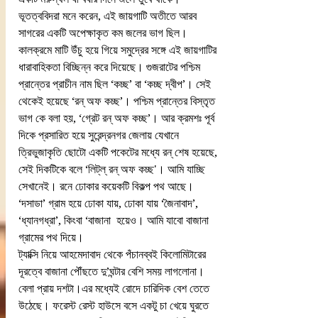
ভূতত্ববিদরা মনে করেন, এই জায়গাটি অতীতে আরব 
সাগরের একটি অপেক্ষাকৃত কম জলের ভাগ ছিল। 
কালক্রমে মাটি উঁচু হয়ে গিয়ে সমুদ্রের সঙ্গে এই জায়গাটির 
ধারাবাহিকতা বিচ্ছিন্ন করে দিয়েছে। গুজরাটের পশ্চিম 
প্রান্তের প্রাচীন নাম ছিল ‘কচ্ছ’ বা ‘কচ্ছ দ্বীপ’। সেই 
থেকেই হয়েছে ‘রন্‌ অফ কচ্ছ’। পশ্চিম প্রান্তের বিস্তৃত 
ভাগ কে বলা হয়, ‘গ্রেট রন্‌ অফ কচ্ছ’। আর ক্রমশঃ পূর্ব 
দিকে প্রসারিত হয়ে সুরেন্দ্রনগর জেলায় যেখানে 
ত্রিভুজাকৃতি ছোটো একটি পকেটের মধ্যে রন্‌ শেষ হয়েছে, 
সেই দিকটিকে বলে ‘লিট্‌ল্‌ রন্‌ অফ কচ্ছ'। আমি যাচ্ছি 
সেখানেই। রনে ঢোকার কয়েকটি বিকল্প পথ আছে। 
‘দসাডা’ গ্রাম হয়ে ঢোকা যায়, ঢোকা যায় ‘জৈনাবাদ’, 
‘ধ্যানগধ্‌রা’, কিংবা ‘বাজানা  হয়েও। আমি যাবো বাজানা 
গ্রামের পথ দিয়ে।
ট্যাক্সি নিয়ে আহমেদাবাদ থেকে পঁচানব্বই কিলোমিটারের 
দূরত্বে বাজানা পৌঁছতে দু’ঘন্টার বেশি সময় লাগলোনা। 
বেলা প্রায় দশটা।এর মধ্যেই রোদে চারিদিক বেশ তেতে 
উঠেছে। ফরেস্ট রেস্ট হাউসে বসে একটু চা খেয়ে ঘুরতে 