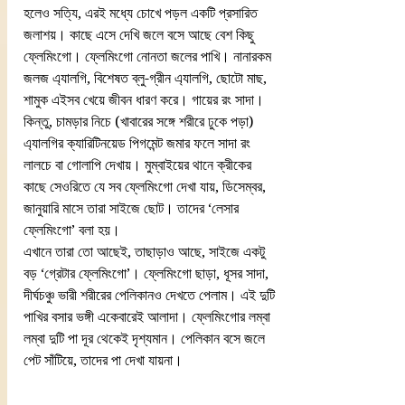
হলেও সত্যি, এরই মধ্যে চোখে পড়ল একটি প্রসারিত 
জলাশয়। কাছে এসে দেখি জলে বসে আছে বেশ কিছু 
ফ্লেমিংগো। ফ্লেমিংগো নোনতা জলের পাখি। নানারকম 
জলজ এ্যালগি, বিশেষত ব্লু-গ্রীন এ্যালগি, ছোটো মাছ, 
শামুক এইসব খেয়ে জীবন ধারণ করে। গায়ের রং সাদা। 
কিন্তু, চামড়ার নিচে (খাবারের সঙ্গে শরীরে ঢুকে পড়া) 
এ্যালগির ক্যারিটিনয়েড পিগমেন্ট জমার ফলে সাদা রং 
লালচে বা গোলাপি দেখায়। মুম্বাইয়ের থানে ক্রীকের 
কাছে সেওরিতে যে সব ফ্লেমিংগো দেখা যায়, ডিসেম্বর, 
জানুয়ারি মাসে তারা সাইজে ছোট। তাদের ‘লেসার 
ফ্লেমিংগো’ বলা হয়।
এখানে তারা তো আছেই, তাছাড়াও আছে, সাইজে একটু 
বড় ‘গ্রেটার ফ্লেমিংগো’। ফ্লেমিংগো ছাড়া, ধূসর সাদা, 
দীর্ঘচঞ্চু ভারী শরীরের পেলিকানও দেখতে পেলাম। এই দুটি 
পাখির বসার ভঙ্গী একেবারেই আলাদা। ফ্লেমিংগোর লম্বা 
লম্বা দুটি পা দূর থেকেই দৃশ্যমান। পেলিকান বসে জলে 
পেট সাঁটিয়ে, তাদের পা দেখা যায়না।