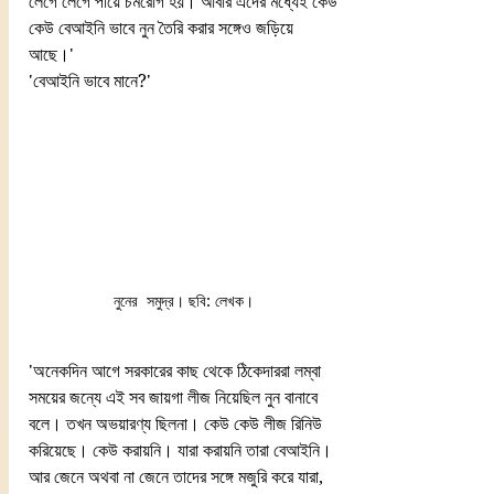
লেগে লেগে পায়ে চর্মরোগ হয়। আবার এদের মধ্যেই কেউ 
কেউ বেআইনি ভাবে নুন তৈরি করার সঙ্গেও জড়িয়ে 
আছে।'
'বেআইনি ভাবে মানে?'
নুনের  সমুদ্র। ছবি: লেখক। 
'অনেকদিন আগে সরকারের কাছ থেকে ঠিকেদাররা লম্বা 
সময়ের জন্যে এই সব জায়গা লীজ নিয়েছিল নুন বানাবে 
বলে। তখন অভয়ারণ্য ছিলনা। কেউ কেউ লীজ রিনিউ 
করিয়েছে। কেউ করায়নি। যারা করায়নি তারা বেআইনি। 
আর জেনে অথবা না জেনে তাদের সঙ্গে মজুরি করে যারা, 