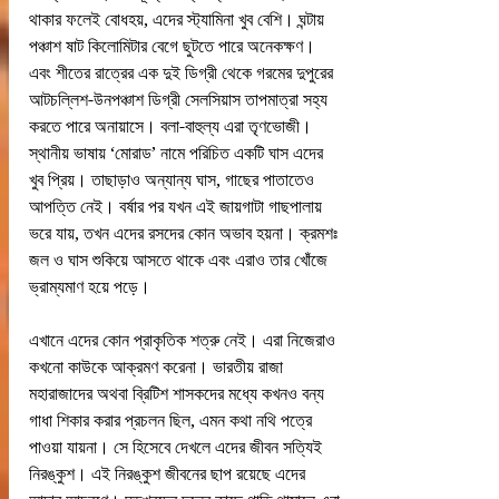
থাকার ফলেই বোধহয়, এদের স্ট্যামিনা খুব বেশি। ঘন্টায় 
পঞ্চাশ ষাট কিলোমিটার বেগে ছুটতে পারে অনেকক্ষণ। 
এবং শীতের রাত্রের এক দুই ডিগ্রী থেকে গরমের দুপুরের 
আটচল্লিশ-উনপঞ্চাশ ডিগ্রী সেলসিয়াস তাপমাত্রা সহ্য 
করতে পারে অনায়াসে। বলা-বাহুল্য এরা তৃণভোজী। 
স্থানীয় ভাষায় ‘মোরাড’ নামে পরিচিত একটি ঘাস এদের 
খুব প্রিয়। তাছাড়াও অন্যান্য ঘাস, গাছের পাতাতেও 
আপত্তি নেই। বর্ষার পর যখন এই জায়গাটা গাছপালায় 
ভরে যায়, তখন এদের রসদের কোন অভাব হয়না। ক্রমশঃ 
জল ও ঘাস শুকিয়ে আসতে থাকে এবং এরাও তার খোঁজে 
ভ্রাম্যমাণ হয়ে পড়ে।
এখানে এদের কোন প্রাকৃতিক শত্রু নেই। এরা নিজেরাও 
কখনো কাউকে আক্রমণ করেনা। ভারতীয় রাজা 
মহারাজাদের অথবা ব্রিটিশ শাসকদের মধ্যে কখনও বন্য 
গাধা শিকার করার প্রচলন ছিল, এমন কথা নথি পত্রে 
পাওয়া যায়না। সে হিসেবে দেখলে এদের জীবন সত্যিই 
নিরঙ্কুশ। এই নিরঙ্কুশ জীবনের ছাপ রয়েছে এদের 