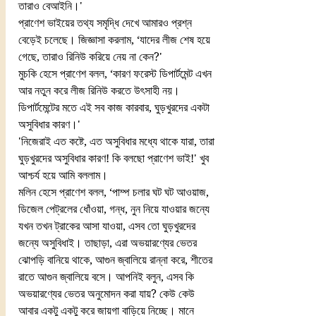
তারাও বেআইনি।'
প্রাণেশ ভাইয়ের তথ্য সমৃদ্ধি দেখে আমারও প্রশ্ন 
বেড়েই চলেছে। জিজ্ঞাসা করলাম, ‘যাদের লীজ শেষ হয়ে 
গেছে, তারাও রিনিউ করিয়ে নেয় না কেন?'
মুচকি হেসে প্রাণেশ বলল, ‘কারণ ফরেস্ট ডিপার্টমেন্ট এখন 
আর নতুন করে লীজ রিনিউ করতে উৎসাহী নয়। 
ডিপার্টমেন্টের মতে এই সব কাজ কারবার, ঘুড়খুরদের একটা 
অসুবিধার কারণ।'
'নিজেরাই এত কষ্টে, এত অসুবিধার মধ্যে থাকে যারা, তারা 
ঘুড়খুরদের অসুবিধার কারণ! কি বলছো প্রাণেশ ভাই!' খুব 
আশ্চর্য হয়ে আমি বললাম।
মলিন হেসে প্রাণেশ বলল, ‘পাম্প চলার ঘট ঘট আওয়াজ, 
ডিজেল পেট্রলের ধোঁওয়া, গন্ধ, নুন নিয়ে যাওয়ার জন্যে 
যখন তখন ট্রাকের আসা যাওয়া, এসব তো ঘুড়খুরদের 
জন্যে অসুবিধাই। তাছাড়া, এরা অভয়ারণ্যের ভেতর 
ঝোপড়ি বানিয়ে থাকে, আগুন জ্বালিয়ে রান্না করে, শীতের 
রাতে আগুন জ্বালিয়ে বসে। আপনিই বলুন, এসব কি 
অভয়ারণ্যের ভেতর অনুমোদন করা যায়? কেউ কেউ 
আবার একটু একটু করে জায়গা বাড়িয়ে নিচ্ছে। মানে 