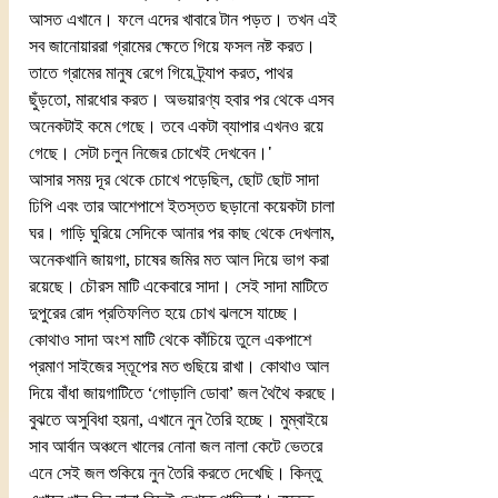
আসত এখানে। ফলে এদের খাবারে টান পড়ত। তখন এই 
সব জানোয়াররা গ্রামের ক্ষেতে গিয়ে ফসল নষ্ট করত। 
তাতে গ্রামের মানুষ রেগে গিয়ে ট্র্যাপ করত, পাথর  
ছুঁড়তো, মারধোর করত। অভয়ারণ্য হবার পর থেকে এসব 
অনেকটাই কমে গেছে। তবে একটা ব্যাপার এখনও রয়ে 
গেছে। সেটা চলুন নিজের চোখেই দেখবেন।'
আসার সময় দূর থেকে চোখে পড়েছিল, ছোট ছোট সাদা 
ঢিপি এবং তার আশেপাশে ইতস্তত ছড়ানো কয়েকটা চালা 
ঘর। গাড়ি ঘুরিয়ে সেদিকে আনার পর কাছ থেকে দেখলাম, 
অনেকখানি জায়গা, চাষের জমির মত আল দিয়ে ভাগ করা 
রয়েছে। চৌরস মাটি একেবারে সাদা। সেই সাদা মাটিতে 
দুপুরের রোদ প্রতিফলিত হয়ে চোখ ঝলসে যাচ্ছে। 
কোথাও সাদা অংশ মাটি থেকে কাঁচিয়ে তুলে একপাশে 
প্রমাণ সাইজের স্তূপের মত গুছিয়ে রাখা। কোথাও আল 
দিয়ে বাঁধা জায়গাটিতে ‘গোড়ালি ডোবা’ জল থৈথৈ করছে। 
বুঝতে অসুবিধা হয়না, এখানে নুন তৈরি হচ্ছে। মুম্বাইয়ে 
সাব আর্বান অঞ্চলে খালের নোনা জল নালা কেটে ভেতরে 
এনে সেই জল শুকিয়ে নুন তৈরি করতে দেখেছি। কিন্তু 