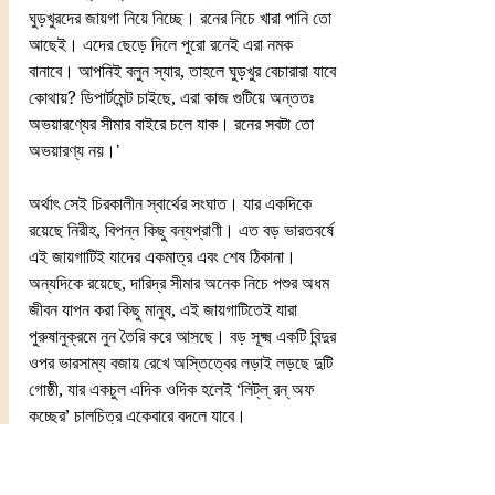
ঘুড়খুরদের জায়গা নিয়ে নিচ্ছে। রনের নিচে খারা পানি তো 
আছেই। এদের ছেড়ে দিলে পুরো রনেই এরা নমক 
বানাবে। আপনিই বলুন স্যার, তাহলে ঘুড়খুর বেচারারা যাবে 
কোথায়? ডিপার্টমেন্ট চাইছে, এরা কাজ গুটিয়ে অন্ততঃ 
অভয়ারণ্যের সীমার বাইরে চলে যাক। রনের সবটা তো 
অভয়ারণ্য নয়।'
অর্থাৎ সেই চিরকালীন স্বার্থের সংঘাত। যার একদিকে 
রয়েছে নিরীহ, বিপন্ন কিছু বন্যপ্রাণী। এত বড় ভারতবর্ষে 
এই জায়গাটিই যাদের একমাত্র এবং শেষ ঠিকানা। 
অন্যদিকে রয়েছে, দারিদ্র সীমার অনেক নিচে পশুর অধম 
জীবন যাপন করা কিছু মানুষ, এই জায়গাটিতেই যারা 
পুরুষানুক্রমে নুন তৈরি করে আসছে। বড় সূক্ষ্ম একটি বিন্দুর 
ওপর ভারসাম্য বজায় রেখে অস্তিত্বের লড়াই লড়ছে দুটি 
গোষ্ঠী, যার একচুল এদিক ওদিক হলেই ‘লিট্‌ল্‌ রন্‌ অফ 
কচ্ছের’ চালচিত্র একেবারে বদলে যাবে।
একটা সময় ছিল যখন মানুষ তার গায়ের জোরে, বুদ্ধির 
জোরে প্রকৃতি শাসন করত। সেই মানুষের মধ্যেই এখন 