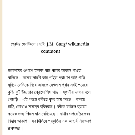
গ্রেটার ফ্লেমিংগো। ছবি: J.M. Garg/ wikimedia 
commons
জলাশয়ের ওপাশে হালকা গাছ পালার আভাস পাওয়া 
যাচ্ছিল। আমার সারথি কাম্‌ গাইড প্রাণেশ ভাই গাড়ি 
ঘুরিয়ে সেদিকে নিয়ে আসতে দেখলাম প্রায় সবই পনেরো 
কুড়ি ফুট উচ্চতার প্রোসোপিস গাছ। স্থানীয় ভাষায় বলে 
খেজড়ি। এই গরমে শুকিয়ে ধুসর হয়ে আছে। কালচে 
মাটি, কোথাও সামান্য হরিদ্রাভ। ফাঁকে ফাটলে হয়তো 
কয়েক গুচ্ছ পিঙ্গল ঘাস বেরিয়েছে। মাথার ওপরে চৈত্রের 
নিদাঘ আকাশ। সব মিলিয়ে প্রকৃতির এক আশ্চর্য নিরাভরণ 
রূপসজ্জা।