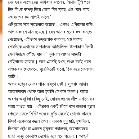
বের হবার আগে রেঞ্জ অফিসার বললেন, ‘মাথায় টুপি পরে 
নিন কিংবা কাপড় দিয়ে ঢেকে নিন স্যার, এই রোদ গায়ে 
যথাসম্ভব কম লাগাই ভালো’।
এপ্রিলের সবে সূত্রপাত হয়েছে। এখনও এপ্রিলের বাকি 
ভাগ এবং মে মাস রয়েছে। যেন আমার মনের কথা শুনতে 
পেয়েছেন, এইভাবে ভদ্রলোক বললেন, ‘মে মাসের 
শেষদিকে এখানের তাপমাত্রা আটচল্লিশ উনপঞ্চাশ দিগ্রী 
সেলসিয়াসে পৌঁছে যায়।'  বুঝলাম আসার সময়টা 
বেহিসাবের হয়েছে। তবে এসেছি যখন, তখন যতই গরম 
লাগুক সব দেখেশুনে, ঘুরেফিরেই যাবো, ঠিক করে ফেললাম 
আমি।
অভয়ারণ্যের ভেতর পাকা রাস্তা নেই। সুতরাং আমার 
আহমেদাবাদ থেকে আনা ট্যাক্সি সেখানে অচল। তাতে 
অবশ্য অসুবিধার কিছু নেই, ঘোরার জন্যে জীপ এখানে সব 
সময় পাওয়া যায়। এইরকম একটি জীপে বসে বাজানা গ্রাম 
পেছনে ফেলে মিনিট পনেরো কুড়ি যেতেই চোখের সামনে 
নিসর্গ একেবারে বদলে গেল। এরকম ধুধু মাঠ, বৃক্ষবিরল, 
দিগন্ত ছোঁওয়া এরকম উন্মুক্ত প্রান্তর, জয়সালমেরে 
ছাড়া অন্য কোথাও দেখেছি বলে মনে পড়েনা। আশ্চর্য 