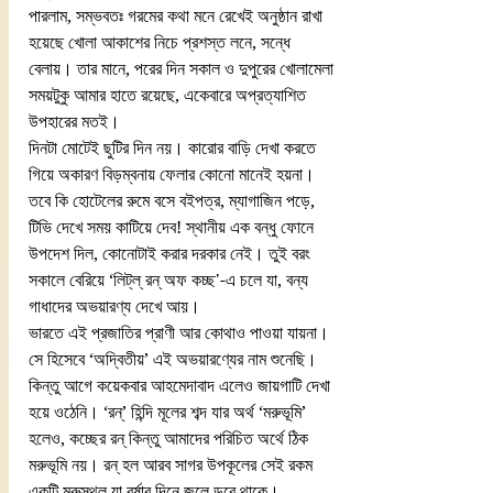
পারলাম, সম্ভবতঃ গরমের কথা মনে রেখেই অনুষ্ঠান রাখা 
হয়েছে খোলা আকাশের নিচে প্রশস্ত লনে, সন্ধে 
বেলায়। তার মানে, পরের দিন সকাল ও দুপুরের খোলামেলা 
সময়টুকু আমার হাতে রয়েছে, একেবারে অপ্রত্যাশিত 
উপহারের মতই।
দিনটা মোটেই ছুটির দিন নয়। কারোর বাড়ি দেখা করতে 
গিয়ে অকারণ বিড়ম্বনায় ফেলার কোনো মানেই হয়না। 
তবে কি হোটেলের রুমে বসে বইপত্র, ম্যাগাজিন পড়ে, 
টিভি দেখে সময় কাটিয়ে দেব! স্থানীয় এক বন্ধু ফোনে 
উপদেশ দিল, কোনোটাই করার দরকার নেই। তুই বরং 
সকালে বেরিয়ে ‘লিট্‌ল্‌ রন্‌ অফ কচ্ছ'-এ চলে যা, বন্য 
গাধাদের অভয়ারণ্য দেখে আয়।
ভারতে এই প্রজাতির প্রাণী আর কোথাও পাওয়া যায়না। 
সে হিসেবে ‘অদ্বিতীয়’ এই অভয়ারণ্যের নাম শুনেছি। 
কিন্তু আগে কয়েকবার আহমেদাবাদ এলেও জায়গাটি দেখা 
হয়ে ওঠেনি। ‘রন্‌’ হিন্দি মূলের শব্দ যার অর্থ ‘মরুভূমি’ 
হলেও, কচ্ছের রন্‌ কিন্তু আমাদের পরিচিত অর্থে ঠিক 
মরুভূমি নয়। রন্‌ হল আরব সাগর উপকূলের সেই রকম 
একটি মরুস্থল যা বর্ষার দিনে জলে ডুবে থাকে। 