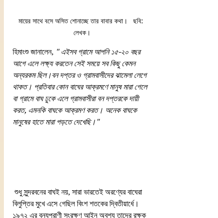
মায়ের সাথে বসে অসিত শোনাচ্ছে তার বাবার কথা।   ছবি: 
লেখক।
হিমাংশু জানালেন, 
" এইসব গ্রামে আপনি ১৫-২০ বছর 
আগে এলে লক্ষ্য করতেন সেই সময়ে সব কিছু কেমন 
অন্যরকম ছিল।বন দপ্তর ও গ্রামবাসীদের ঝামেলা লেগে 
থাকত। প্রতিবার কোন বাঘের আক্রমণে মানুষ মারা গেলে 
বা গ্রামে বাঘ ঢুকে এলে গ্রামবাসীরা বন দপ্তরকে দায়ী 
করত, এমনকি বাঘকে আক্রমণ করত। অনেক বাঘকে 
মানুষের হাতে মারা পড়তে দেখেছি।"  
 শুধু সুন্দরবনের বাঘই নয়, সারা ভারতেই অরণ্যের বাঘেরা 
বিলুপ্তির মুখে এসে গেছিল বিংশ শতকের দ্বিতীয়ার্ধে। 
১৯৭২ এর বন্যপ্রাণী সংরক্ষণ আইন অবশ্য তাদের রক্ষক 