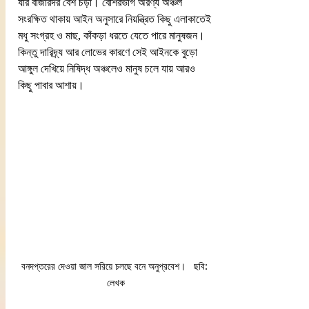
যার বাজারদর বেশ চড়া। বেশিরভাগ অরণ্য অঞ্চল 
সংরক্ষিত থাকায় আইন অনুসারে নিয়ন্ত্রিত কিছু এলাকাতেই 
মধু সংগ্রহ ও মাছ, কাঁকড়া ধরতে যেতে পারে মানুষজন। 
কিন্তু দারিদ্র্য আর লোভের কারণে সেই আইনকে বুড়ো 
আঙ্গুল দেখিয়ে নিষিদ্ধ অঞ্চলেও মানুষ চলে যায় আরও 
কিছু পাবার আশায়।
বনদপ্তরের দেওয়া জাল সরিয়ে চলছে বনে অনুপ্রবেশ।   ছবি: 
লেখক