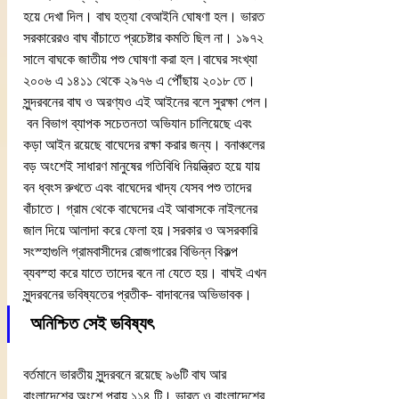
হয়ে দেখা দিল। বাঘ হত্যা বেআইনি ঘোষণা হল। ভারত 
সরকারেরও বাঘ বাঁচাতে প্রচেষ্টার কমতি ছিল না। ১৯৭২ 
সালে বাঘকে জাতীয় পশু ঘোষণা করা হল।বাঘের সংখ্যা 
২০০৬ এ ১৪১১ থেকে ২৯৭৬ এ পৌঁছায় ২০১৮ তে। 
সুন্দরবনের বাঘ ও অরণ্যও এই আইনের বলে সুরক্ষা পেল।
 বন বিভাগ ব্যাপক সচেতনতা অভিযান চালিয়েছে এবং 
কড়া আইন রয়েছে বাঘেদের রক্ষা করার জন্য। বনাঞ্চলের 
বড় অংশেই সাধারণ মানুষের গতিবিধি নিয়ন্ত্রিত হয়ে যায় 
বন ধ্বংস রুখতে এবং বাঘেদের খাদ্য যেসব পশু তাদের 
বাঁচাতে। গ্রাম থেকে বাঘেদের এই আবাসকে নাইলনের 
জাল দিয়ে আলাদা করে ফেলা হয়।সরকার ও অসরকারি 
সংস্হাগুলি গ্রামবাসীদের রোজগারের বিভিন্ন বিকল্প 
ব্যবস্হা করে যাতে তাদের বনে না যেতে হয়। বাঘই এখন 
সুন্দরবনের ভবিষ্যতের প্রতীক- বাদাবনের অভিভাবক।
 অনিশ্চিত সেই ভবিষ্যৎ
বর্তমানে ভারতীয় সুন্দরবনে রয়েছে ৯৬টি বাঘ আর 
বাংলাদেশের অংশে প্রায় ১১৪ টি। ভারত ও বাংলাদেশের 