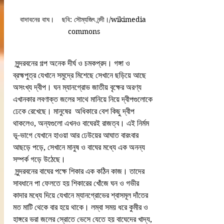
বাদাবনের বাঘ।    ছবি: সৌম্যজিৎ নন্দী।/wikimedia 
commons
 সুন্দরবনের গল্প অনেক দীর্ঘ ও চমকপ্রদ। গঙ্গা ও 
ব্রহ্মপুত্র যেখানে সমুদ্রে মিশেছে সেখানে ছড়িয়ে আছে 
অসংখ্য দ্বীপ। ঘন ম্যানগ্রোভ জাতীয় বৃক্ষের অরণ্য 
এখানকার লবণাক্ত জলের সাথে মানিয়ে নিয়ে দ্বীপগুলোকে 
ঢেকে রেখেছে। মানুষের  অধিকারে বেশ কিছু দ্বীপ 
থাকলেও, অন্যগুলো এখনও বাঘেরই রাজত্ব। এই নির্মম 
ভূ-ভাগে যেখানে হাওয়া আর ঢেউয়ের আঘাত বারংবার 
আছড়ে পড়ে, সেখানে মানুষ ও বাঘের মধ্যে এক অনন্য 
সম্পর্ক গড়ে উঠেছে।
 সুন্দরবনের বাঘের পক্ষে শিকার এক কঠিন কাজ। তাদের 
সাবধানে পা ফেলতে হয় শিকারের খোঁজে ঘন ও গভীর 
কাদার মধ্যে দিয়ে যেখানে ম্যানগ্রোভের শ্বাসমূল দাঁতের 
মত মাটি থেকে বার হয়ে থাকে। লম্বা সময় ধরে কুমীর ও 
হাঙ্গরে ভরা জলের স্রোতে ভেসে যেতে হয় বাঘেদের খাদ্য, 