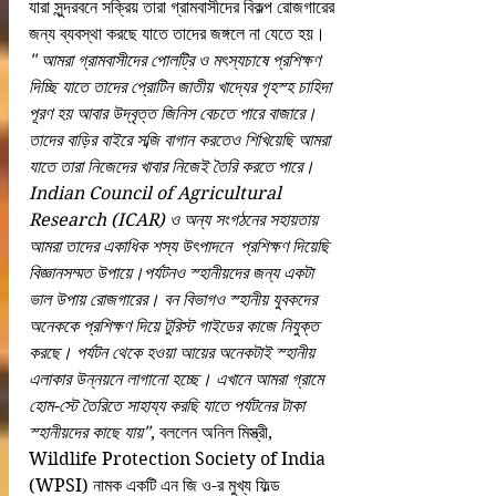
যারা সুন্দরবনে সক্রিয় তারা গ্রামবাসীদের বিকল্প রোজগারের 
জন্য ব্যবস্থা করছে যাতে তাদের জঙ্গলে না যেতে হয়।
" আমরা গ্রামবাসীদের পোলট্রি ও মৎস্যচাষে প্রশিক্ষণ 
দিচ্ছি যাতে তাদের প্রোটিন জাতীয় খাদ্যের গৃহস্হ চাহিদা 
পূরণ হয় আবার উদ্বৃত্ত জিনিস বেচতে পারে বাজারে। 
তাদের বাড়ির বাইরে সব্জি বাগান করতেও শিখিয়েছি আমরা 
যাতে তারা নিজেদের খাবার নিজেই তৈরি করতে পারে। 
Indian Council of Agricultural 
Research (ICAR) ও অন্য সংগঠনের সহায়তায় 
আমরা তাদের একাধিক শস্য উৎপাদনে  প্রশিক্ষণ দিয়েছি 
বিজ্ঞানসম্মত উপায়ে।পর্যটনও স্হানীয়দের জন্য একটা 
ভাল উপায় রোজগারের। বন বিভাগও স্হানীয় যুবকদের 
অনেককে প্রশিক্ষণ দিয়ে টুরিস্ট গাইডের কাজে নিযুক্ত 
করছে। পর্যটন থেকে হওয়া আয়ের অনেকটাই স্হানীয় 
এলাকার উন্নয়নে লাগানো হচ্ছে। এখানে আমরা গ্রামে 
হোম-স্টে তৈরিতে সাহায্য করছি যাতে পর্যটনের টাকা 
স্হানীয়দের কাছে যায়"
, বললেন অনিল মিস্ত্রী, 
Wildlife Protection Society of India 
(WPSI) নামক একটি এন জি ও-র মুখ্য ফিল্ড 