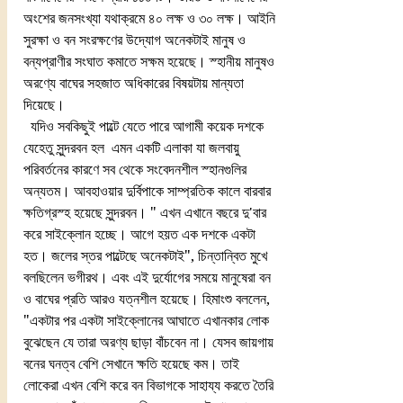
অংশের জনসংখ্যা যথাক্রমে ৪০ লক্ষ ও ৩০ লক্ষ। আইনি 
সুরক্ষা ও বন সংরক্ষণের উদ্যোগ অনেকটাই মানুষ ও 
বন্যপ্রাণীর সংঘাত কমাতে সক্ষম হয়েছে। স্হানীয় মানুষও 
অরণ্যে বাঘের সহজাত অধিকারের বিষয়টায় মান্যতা 
দিয়েছে। 
  যদিও সবকিছুই পাল্টে যেতে পারে আগামী কয়েক দশকে 
যেহেতু সুন্দরবন হল  এমন একটি এলাকা যা জলবায়ু 
পরিবর্তনের কারণে সব থেকে সংবেদনশীল স্হানগুলির 
অন্যতম। আবহাওয়ার দুর্বিপাকে সাম্প্রতিক কালে বারবার  
ক্ষতিগ্রস্হ হয়েছে সুন্দরবন। " এখন এখানে বছরে দু'বার 
করে সাইক্লোন হচ্ছে। আগে হয়ত এক দশকে একটা 
হত। জলের স্তর পাল্টেছে অনেকটাই", চিন্তান্বিত মুখে 
বলছিলেন ভগীরথ। এবং এই দুর্যোগের সময়ে মানুষেরা বন 
ও বাঘের প্রতি আরও যত্নশীল হয়েছে। হিমাংশু বললেন, 
"একটার পর একটা সাইক্লোনের আঘাতে এখানকার লোক 
বুঝেছেন যে তারা অরণ্য ছাড়া বাঁচবেন না। যেসব জায়গায় 
বনের ঘনত্ব বেশি সেখানে ক্ষতি হয়েছে কম। তাই 
লোকেরা এখন বেশি করে বন বিভাগকে সাহায্য করতে তৈরি 