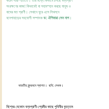
কঠিন পরিস্হিতিতে। তার মধ্যে কিভাবে চলছে বন্যপ্রাণ 
সংরক্ষণের কাজ! কিভাবেই বা সহাবস্হান করছে মানুষ ও 
বাঘের মত প্রাণী। সেখানে ঘুরে এসে লিখলনে 
বনেপাহাড়ের সহযোগী সম্পাদক 
ড: ঐশিমায়া সেন নাগ
। 
ভারতীয় সুন্দরবনে স্বাগত।  ছবি: লেখক।
বিশ্বের যেকোন বন্যপ্রাণী-প্রেমীর কাছে পৃথিবীর বৃহত্তম 