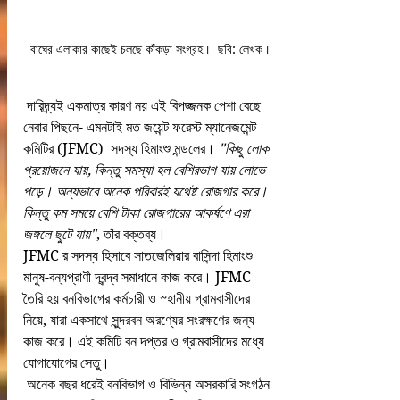
বাঘের এলাকার কাছেই চলছে কাঁকড়া সংগ্রহ।  ছবি: লেখক।
 দারিদ্র্যই একমাত্র কারণ নয় এই বিপজ্জনক পেশা বেছে 
নেবার পিছনে- এমনটাই মত জয়েন্ট ফরেস্ট ম্যানেজমেন্ট 
কমিটির (JFMC)  সদস্য হিমাংশু মন্ডলের। 
"কিছু লোক 
প্রয়োজনে যায়, কিন্তু সমস্যা হল বেশিরভাগ যায় লোভে 
পড়ে। অন্যভাবে অনেক পরিবারই যথেষ্ট রোজগার করে।
কিন্তু কম সময়ে বেশি টাকা রোজগারের আকর্ষণে এরা 
জঙ্গলে ছুটে যায়"
, তাঁর বক্তব্য।
JFMC র সদস্য হিসাবে সাতজেলিয়ার বাসিন্দা হিমাংশু 
মানুষ-বন্যপ্রাণী দ্বন্দ্ব সমাধানে কাজ করে। JFMC 
তৈরি হয় বনবিভাগের কর্মচারী ও স্হানীয় গ্রামবাসীদের 
নিয়ে, যারা একসাথে সুন্দরবন অরণ্যের সংরক্ষণের জন্য 
কাজ করে। এই কমিটি বন দপ্তর ও গ্রামবাসীদের মধ্যে 
যোগাযোগের সেতু।
 অনেক বছর ধরেই বনবিভাগ ও বিভিন্ন অসরকারি সংগঠন 