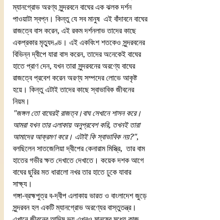
ম্যানগ্রোভ অরণ্য সুন্দরবনে বাঘের এক ঝলক দর্শন 
পাওয়াটা স্বপ্ন। কিন্তু যে সব মানুষ  এই বাঁদাবনে বাঘের 
রাজত্বে বাস করেন, এই রকম দর্শনলাভ তাদের কাছে 
একপ্রকার মৃত্যুদণ্ড। এই একবিংশ শতকেও সুন্দরবনের 
বিভিন্ন দ্বীপে যারা বাস করেন, তাদের অনেকেই বাঘের 
হাতে প্রাণ দেন, যখন তারা সুন্দরবনের অরণ্যে বাঘের 
রাজত্বে প্রবেশ করেন অরণ্য সম্পদের লোভে আকৃষ্ট 
হয়ে। কিন্তু এটাই তাদের কাছে স্বাভাবিক জীবনের 
নিয়ম।
"জঙ্গল তো বাঘেরই রাজত্ব।বাঘ সেখানে শাসন করে। 
আমরা যখন তার এলাকায় অনুপ্রবেশ করি, তখনই তারা 
আমাদের আক্রমণ করে। এটাই কি স্বাভাবিক নয়?"
, 
বলছিলেন সাতজেলিয়া দ্বীপের কেনারাম মিস্ত্রি,  তার বাম 
হাতের গভীর ক্ষত দেখাতে দেখাতে। কয়েক দশক আগে 
বাঘের ছুরির মত ধারালো নখর তার হাতে ঢুকে যাবার 
সাক্ষ্য।
গঙ্গা-ব্রহ্মপুত্র ব-দ্বীপ এলাকায় ভারত ও বাংলাদেশ জুড়ে 
সুন্দরবন হল একটি ম্যানগ্রোভ অরণ্যের বাস্তুতন্ত্র। 
এখানে জীবনের আদিম ভয় এখনও মানুষের মধ্যে কাজ 