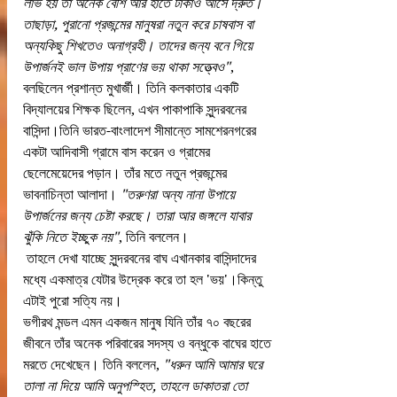
লাভ হয় তা অনেক বেশি আর হাতে টাকাও আসে দ্রুত। 
তাছাড়া, পুরানো প্রজন্মের মানুষরা নতুন করে চাষবাস বা 
অন্যকিছু শিখতেও অনাগ্রহী। তাদের জন্য বনে গিয়ে 
উপার্জনই ভাল উপায় প্রাণের ভয় থাকা সত্ত্বেও"
, 
বলছিলেন প্রশান্ত মুখার্জী। তিনি কলকাতার একটি 
বিদ্যালয়ের শিক্ষক ছিলেন, এখন পাকাপাকি সুন্দরবনের 
বাসিন্দা।তিনি ভারত-বাংলাদেশ সীমান্তে সামশেরনগরের 
একটা আদিবাসী গ্রামে বাস করেন ও গ্রামের 
ছেলেমেয়েদের পড়ান। তাঁর মতে নতুন প্রজন্মের 
ভাবনাচিন্তা আলাদা। 
"তরুণরা অন্য নানা উপায়ে 
উপার্জনের জন্য চেষ্টা করছে। তারা আর জঙ্গলে যাবার 
ঝুঁকি নিতে ইচ্ছুক নয়"
, তিনি বললেন।
 তাহলে দেখা যাচ্ছে সুন্দরবনের বাঘ এখানকার বাসিন্দাদের 
মধ্যে একমাত্র যেটার উদ্রেক করে তা হল 'ভয়'।কিন্তু 
এটাই পুরো সত্যি নয়।
ভগীরথ মন্ডল এমন একজন মানুষ যিনি তাঁর ৭০ বছরের 
জীবনে তাঁর অনেক পরিবারের সদস্য ও বন্ধুকে বাঘের হাতে 
মরতে দেখেছেন। তিনি বললেন, 
"ধরুন আমি আমার ঘরে 
তালা না দিয়ে আমি অনুপস্হিত, তাহলে ডাকাতরা তো  