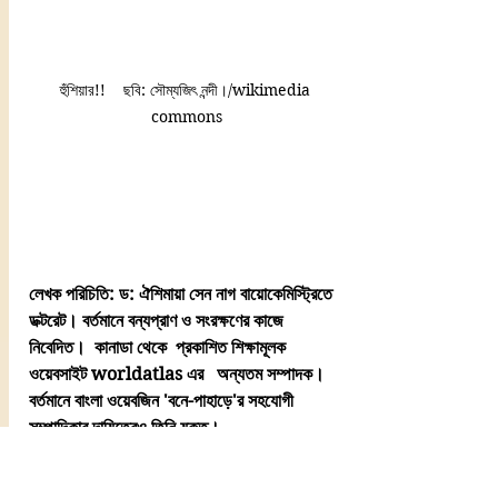
হুঁশিয়ার!!    ছবি: সৌম্যজিৎ নন্দী।/wikimedia 
commons
লেখক পরিচিতি: ড: ঐশিমায়া সেন নাগ বায়োকেমিস্ট্রিতে  
ডক্টরেট। বর্তমানে বন্যপ্রাণ ও সংরক্ষণের কাজে 
নিবেদিত।  কানাডা থেকে  প্রকাশিত শিক্ষামূলক 
ওয়েবসাইট worldatlas এর   অন্যতম সম্পাদক।  
বর্তমানে বাংলা ওয়েবজিন 'বনে-পাহাড়ে'র সহযোগী 
সম্পাদিকার দায়িত্বেও তিনি যুক্ত। 