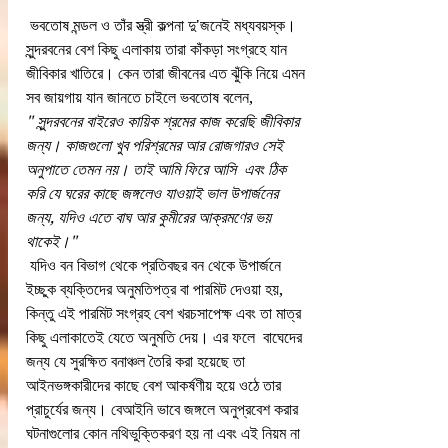
 ভবতোষ মন্ডল ও তাঁর স্ত্রী কল্পনা দু'জনেই মধ্যবয়স্ক।  
সুন্দরবনের বেশ কিছু এলাকায় তারা কাঁকড়া সংগ্রহে যান 
জীবিকার খাতিরে। কেন তারা জীবনের এত ঝুঁকি নিয়ে এমন 
সব জায়গায় যান জানতে চাইলে ভবতোষ বলেন,            
" সুন্দরবনের বাইরেও কায়িক শ্রমের কাজ করেছি জীবিকার 
জন্য। কাজগুলো খুব পরিশ্রমের আর রোজগারও সেই 
অনুপাতে তেমন নয়। তাই আমি ফিরে আসি  এবং ঠিক 
করি যে ঘরের কাছে জঙ্গলেও যাওয়াই ভাল উপার্জনের 
জন্য, যদিও এতে বাঘ আর কুমীরের আক্রমণের ভয় 
থাকেই।"
 যদিও বন বিভাগ থেকে প্রতিবছর বন থেকে উপার্জনে 
ইচ্ছুক ব্যক্তিদের অনুমতিপত্র বা পারমিট দেওয়া হয়, 
কিন্তু এই পারমিট সংগ্রহ বেশ খরচসাপেক্ষ এবং তা মাত্র 
কিছু এলাকাতেই যেতে অনুমতি দেয়। এর ফলে  বাঘেদের 
জন্য যে সুরক্ষিত বনাঞ্চল তৈরি করা হয়েছে তা 
আইনভঙ্গকারীদের কাছে বেশ আকর্ষণীয় হয়ে ওঠে তার 
প্রাচুর্যের জন্য। বেআইনি ভাবে জঙ্গলে অনুপ্রবেশ করার 
ঘটনাগুলোর কোন নথিভুক্তিকরণ হয় না এবং এই নিয়ম না 