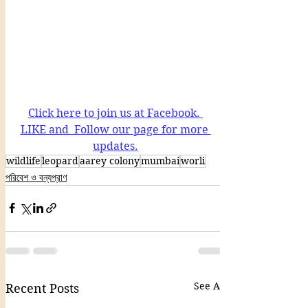
Click here to join us at Facebook. 
LIKE and  Follow our page for more 
updates.
wildlife
leopard
aarey colony
mumbai
worli
পরিবেশ ও বন্যপ্রাণ
See All
Recent Posts