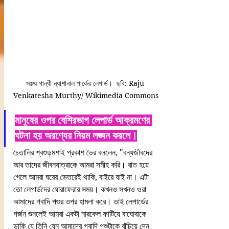
সঞ্জয় গান্ধী ন্যাশানাল পার্কের লেপার্ড।  ছবি: Raju 
Venkatesha Murthy/ Wikimedia Commons
মানুষের ওপর বেশিরভাগ লেপার্ড আক্রমণের 
ঘটনা হয় অরণ্যের নিয়ম লঙ্ঘন করলে।
চৈতালির শ্বশুড়মশাই প্রকাশ ভৈর বললেন, "বন্যজীবদের 
আর তাদের জীবনযাত্রাকে আমরা সমীহ করি। রাত হয়ে 
গেলে আমরা ঘরের ভেতরেই থাকি, বাইরে যাই না। এটা 
তো লেপার্ডদের ঘোরাফেরার সময়। কখনও সখনও ওরা 
আমাদের গবাদি পশুর ওপর হামলা করে। তাই লেপার্ডের 
গর্জন শুনলেই আমরা একটা নারকেল ফাটিয়ে বাঘোবাকে 
ডাকি যে তিনি যেন আমাদের গবাদি পশুটাকে বাঁচিয়ে দেন 