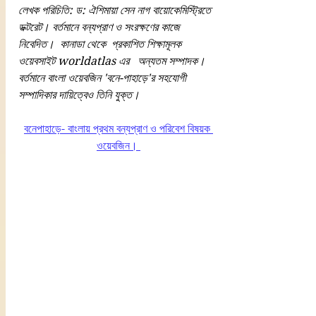
লেখক পরিচিতি: ড: ঐশিমায়া সেন নাগ বায়োকেমিস্ট্রিতে  
ডক্টরেট। বর্তমানে বন্যপ্রাণ ও সংরক্ষণের কাজে 
নিবেদিত।  কানাডা থেকে  প্রকাশিত শিক্ষামূলক 
ওয়েবসাইট worldatlas এর   অন্যতম সম্পাদক।  
বর্তমানে বাংলা ওয়েবজিন 'বনে-পাহাড়ে'র সহযোগী 
সম্পাদিকার দায়িত্বেও তিনি যুক্ত। 
বনেপাহাড়ে- বাংলায় প্রথম বন্যপ্রাণ ও পরিবেশ বিষয়ক 
ওয়েবজিন। 