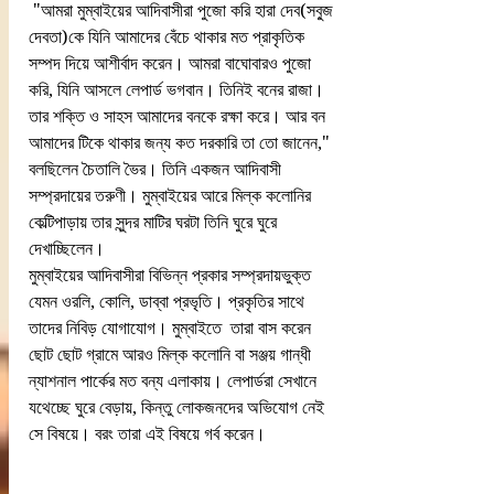
 "আমরা মুম্বাইয়ের আদিবাসীরা পুজো করি হারা দেব(সবু্জ 
দেবতা)কে যিনি আমাদের বেঁচে থাকার মত প্রাকৃতিক 
সম্পদ দিয়ে আশীর্বাদ করেন। আমরা বাঘোবারও পুজো 
করি, যিনি আসলে লেপার্ড ভগবান। তিনিই বনের রাজা। 
তার শক্তি ও সাহস আমাদের বনকে রক্ষা করে। আর বন 
আমাদের টিকে থাকার জন্য কত দরকারি তা তো জানেন," 
বলছিলেন চৈতালি ভৈর। তিনি একজন আদিবাসী 
সম্প্রদায়ের তরুণী। মুম্বাইয়ের আরে মিল্ক কলোনির 
কেল্টিপাড়ায় তার সুন্দর মাটির ঘরটা তিনি ঘুরে ঘুরে 
দেখাচ্ছিলেন।
মুম্বাইয়ের আদিবাসীরা বিভিন্ন প্রকার সম্প্রদায়ভুক্ত 
যেমন ওরলি, কোলি, ডাব্বা প্রভৃতি। প্রকৃতির সাথে 
তাদের নিবিড় যোগাযোগ। মুম্বাইতে  তারা বাস করেন 
ছোট ছোট গ্রামে আরও মিল্ক কলোনি বা সঞ্জয় গান্ধী 
ন্যাশনাল পার্কের মত বন্য এলাকায়। লেপার্ডরা সেখানে 
যথেচ্ছে ঘুরে বেড়ায়, কিন্তু লোকজনদের অভিযোগ নেই 
সে বিষয়ে। বরং তারা এই বিষয়ে গর্ব করেন। 