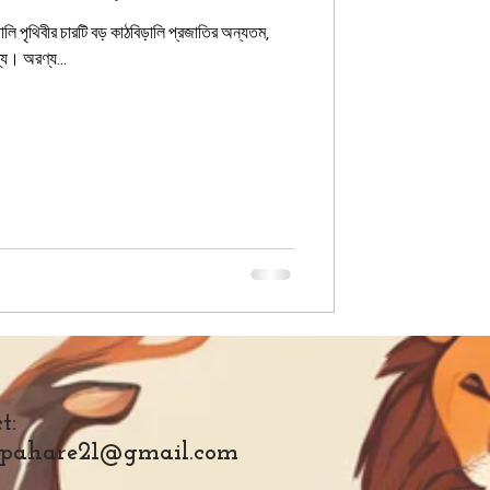
িড়ালি পৃথিবীর চারটি বড় কাঠবিড়ালি প্রজাতির অন্যতম,
বিভিন্ন অরণ্যে। অরণ্য...
t:
pahare21@gmail.com