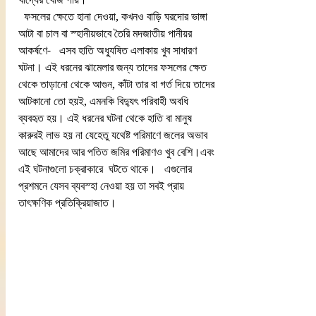
  ফসলের ক্ষেতে হানা দেওয়া, কখনও বাড়ি ঘরদোর ভাঙ্গা  
আটা বা চাল বা স্হানীয়ভাবে তৈরি মদজাতীয় পানীয়র 
আকর্ষণে-   এসব হাতি অধ্যুষিত এলাকায় খুব সাধারণ 
ঘটনা। এই ধরনের ঝামেলার জন্য তাদের ফসলের ক্ষেত 
থেকে তাড়ানো থেকে আগুন, কাঁটা তার বা গর্ত দিয়ে তাদের 
আটকানো তো হয়ই, এমনকি বিদ্যুৎ পরিবাহী অবধি 
ব্যবহৃত হয়। এই ধরনের ঘটনা থেকে হাতি বা মানুষ 
কারুরই লাভ হয় না যেহেতু যথেষ্ট পরিমাণে জলের অভাব 
আছে আমাদের আর পতিত জমির পরিমাণও খুব বেশি।এবং 
এই ঘটনাগুলো চক্রাকারে  ঘটতে থাকে।   এগুলোর 
প্রশমনে যেসব ব্যবস্হা নেওয়া হয় তা সবই প্রায় 
তাৎক্ষণিক প্রতিক্রিয়াজাত।