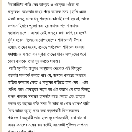
কিলোমিটার পাড়ি দেয় আশ্রয় ও খাদ্যের খোঁজে যা 
মানুষেরও আওতার মধ্যে পড়ে অনেক সময়।হাতি এমন 
একটা জন্তু যাকে শুধু শ্রদ্ধার চোখেই দেখা হয় না, তাকে 
ভগবান হিসাবে পুজো করা হয় কখনও গণেশ কখনও 
মহাকাল রূপে। আমরা সেই জন্তুর কথা বলছি যে যথেষ্ট 
বুদ্ধি ধরেও নিজেদের যোগাযোগের শক্তিশালী উপায় 
রয়েছে তাদের মধ্যে, রয়েছে পর্যবেক্ষণ শক্তিও সমস্যা 
সমাধানের ক্ষমতা যার দ্বারা তাদের খাবার সংগ্রহের পথে 
কোন বাধাকে  তারা দূর করতে সক্ষম। 
 আমি স্থানীয় মানুষও অন্যদের থেকেও এই বিস্তৃত 
ধারনাটা সম্পর্কে শুনতে পাই যে, জঙ্গলে খাবারের অভাবে 
হাতিরা ফসলের ক্ষেত ও মানুষের বাড়িতে হানা দেয়। এটা 
বেশির  ভাগ ক্ষেত্রেই সত্য নয় এই কারণে যে তারা কিন্তু 
ফসল পাকবার সময়েই হামলাটা করে ক্ষেতে এবং তাহলে 
বলতে হয় বছরের বাকি সময় কি তারা না খেয়ে থাকে? হাতি 
নিয়ে ভারত জুড়ে কাজ করা বন্যপ্রাণী বিশেষজ্ঞদের 
পর্যবেক্ষণ অনুযায়ী তারা হলে সুযোগসন্ধানী, যারা ধান বা 
অন্য ফসলের মধ্যে কম কষ্টেই অনেকটা পুষ্টিগুন সম্পন্ন 
খাদ্যের খোঁজ পায়।