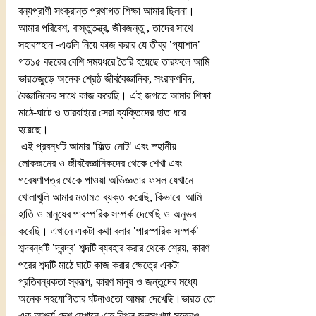
বন্যপ্রাণী সংক্রান্ত প্রথাগত শিক্ষা আমার ছিলনা। 
আমার পরিবেশ, বাস্তুতন্ত্র, জীবজন্তু , তাদের সাথে 
সহাবস্হান -এগুলি নিয়ে কাজ করার যে তীব্র 'প্যাশান' 
গত১৫ বছরের বেশি সময়ধরে তৈরি হয়েছে তারফলে আমি  
ভারতজুড়ে অনেক শ্রেষ্ঠ জীববৈজ্ঞানিক, সংরক্ষণবিদ, 
বৈজ্ঞানিকের সাথে কাজ করেছি। এই জগতে আমার শিক্ষা 
মাঠে-ঘাটে ও তারবাইরে সেরা ব্যক্তিদের হাত ধরে 
হয়েছে। 
 এই প্রবন্ধটি আমার 'ফিল্ড-নোট' এবং স্হানীয় 
লোকজনের ও জীববৈজ্ঞানিকদের থেকে শেখা এবং 
গবেষণাপত্র থেকে পাওয়া অভিজ্ঞতার ফসল যেখানে 
খোলাখুলি আমার মতামত ব্যক্ত করেছি, কিভাবে  আমি 
হাতি ও মানুষের পারস্পরিক সম্পর্ক দেখেছি ও অনুভব 
করেছি। এখানে একটা কথা বলার 'পারস্পরিক সম্পর্ক' 
শব্দবন্ধটি 'দ্বন্দ্ব' শব্দটি ব্যবহার করার থেকে শ্রেয়, কারণ 
পরের শব্দটি মাঠে ঘাটে কাজ করার ক্ষেত্রে একটা 
প্রতিবন্ধকতা স্বরূপ, কারণ মানুষ ও জন্তুদের মধ্যে 
অনেক সহযোগিতার ঘটনাওতো আমরা দেখেছি।ভারত তো 
এক আশ্চর্য দেশ যেখানে এত বিপুল জনসংখ্যা সত্ত্বেও 