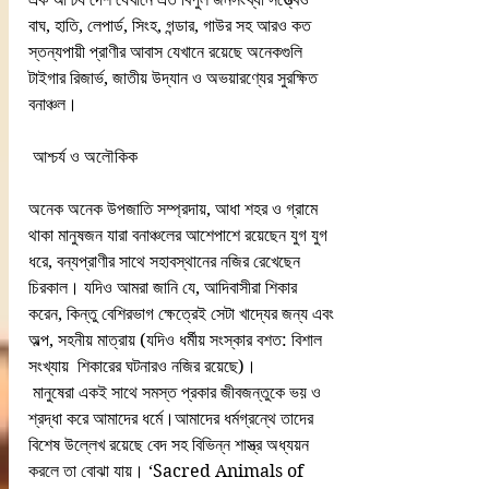
বাঘ, হাতি, লেপার্ড, সিংহ, গন্ডার, গাউর সহ আরও কত 
স্তন্যপায়ী প্রাণীর আবাস যেখানে রয়েছে অনেকগুলি 
টাইগার রিজার্ভ, জাতীয় উদ্যান ও অভয়ারণ্যের সুরক্ষিত 
বনাঞ্চল।
 আশ্চর্য ও অলৌকিক
অনেক অনেক উপজাতি সম্প্রদায়, আধা শহর ও গ্রামে 
থাকা মানুষজন যারা বনাঞ্চলের আশেপাশে রয়েছেন যুগ যুগ 
ধরে, বন্যপ্রাণীর সাথে সহাবস্থানের নজির রেখেছেন 
চিরকাল। যদিও আমরা জানি যে, আদিবাসীরা শিকার 
করেন, কিন্তু বেশিরভাগ ক্ষেত্রেই সেটা খাদ্যের জন্য এবং 
অল্প, সহনীয় মাত্রায় (যদিও ধর্মীয় সংস্কার বশত: বিশাল 
সংখ্যায়  শিকারের ঘটনারও নজির রয়েছে)।
 মানুষেরা একই সাথে সমস্ত প্রকার জীবজন্তুকে ভয় ও 
শ্রদ্ধা করে আমাদের ধর্মে।আমাদের ধর্মগ্রন্থে তাদের 
বিশেষ উল্লেখ রয়েছে বেদ সহ বিভিন্ন শাস্ত্র অধ্যয়ন 
করলে তা বোঝা যায়। ‘Sacred Animals of 