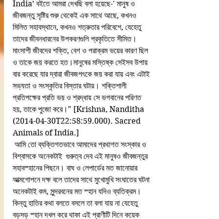
India’ বইতে আমরা দেখছি বলা হয়েছে-' মানুষ ও 
জীবজন্তু সৃষ্টির শুরু থেকেই এক সাথে আছে, কখনও 
মিলিত সহাবস্থানে, কখনও শত্রুতার পরিবেশে, যেহেতু 
তাদের জীবনধারনের উপকরণগুলি প্রকৃতিতে সীমিত। 
মাংসাশী জীবদের শক্তি, বেগ ও পরাক্রম ভয়ের কারণ ছিল 
ও তাকে জয় করতে হত।মানুষের মস্তিষ্ক সেইসব উপায় 
বার করেছে যার দ্বারা জীবজগৎকে জয় করা যায় এবং এটাই 
সভ্যতা ও সংস্কৃতির বিস্তার ঘটায়। শক্তিশালী 
প্রতিপক্ষের প্রতি ভয় ও শ্রদ্ধায় সে ভগবানের পরিণত 
হয়, তাকে পুজো করে।" [Krishna, Nanditha 
(2014-04-30T22:58:59.000). Sacred 
Animals of India.]
 আমি তো ব্যক্তিগতভাবে আমাদের প্রথাগত সংস্কার ও 
বিশ্বাসকে অনেকটাই  গুরুত্ব দেব এই মানুষও জীবজন্তুর 
সহাবস্হানের পিছনে। বাঘ ও লেপার্ডের মত জানোয়ার 
আত্মগোপনে দক্ষ বলে তাদের সাথে মুখোমুখি সংঘাতের ঘটনা 
অনেকটাই কম, সুন্দরবনের মত স্হান যদিও ব্যতিক্রম। 
কিন্তু হাতির কথা বলতে বসলে তা বলা যায় না যেহেতু 
বড়সড় স্হান দখল করে থাকা এই প্রাণীটি দিনে কয়েক 