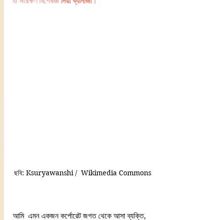
ও সংরক্ষণ বিশেষজ্ঞ 
দিয়া ব্যানার্জী
। 
ছবি: Ksuryawanshi /  Wikimedia Commons
আমি  এমন একজন কর্পোরেট জগত থেকে আসা ব্যক্তি, 