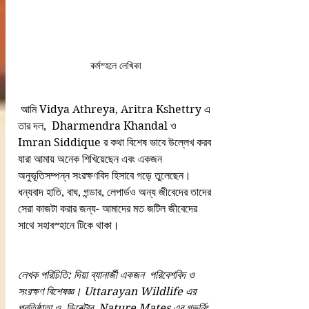
কর্মস্হলে লেখিকা
 আমি Vidya Athreya, Aritra Kshettry এ 
তার দল,  Dharmendra Khandal ও 
Imran Siddique র কথা বিশেষ ভাবে উল্লেখ করব 
যারা আমায় অনেক শিখিয়েছেন এবং একজন 
অনুভূতিসম্পন্ন সংরক্ষণবিদ হিসাবে গড়ে তুলেছেন।
ধন্যবাদ হাতি, বাঘ, গন্ডার, লেপার্ডও অন্য জীবেদের তাদের 
সেরা কাজটা করার জন্য- আমাদের মত জটিল জীবেদের 
সাথে সহাবস্হানে টিকে থাকা।
লেখক পরিচিতি: দিয়া ব্যানার্জী একজন  পরিবেশবিদ ও 
সংরক্ষণ বিশেষজ্ঞ। Uttarayan Wildlife এর 
প্রতিষ্ঠাতা ও  ডিরেক্টার, Nature Mates এর গভর্নিং 