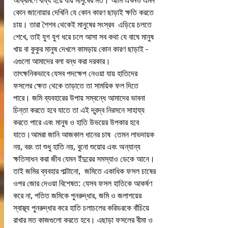
আক্রমণে বাধ্য হয়ে যায় মানুষের মত। আমি এখনও এমন 
কোন জানোয়ার দেখিনি যে কোন কারণ ছাড়াই ক্ষতি করতে 
চায়। তারা শৈশব থেকেই মানুষের সংস্রব  এড়িয়ে চলতে  
শেখে, তাই যুগ যুগ ধরে চলে আসা সব কথা যে বাঘে মানুষ 
খায় বা কুকুর মানুষ দেখলে কামড়ায় কোন কারণ ছাড়াই - 
এগুলো আমাদের বলা বন্ধ করা দরকার।
তাৎক্ষনিকভাবে যেসব পদক্ষেপ নেওয়া যায় হাতিদের 
ফসলের ক্ষেত থেকে তাড়াতে তা সাময়িক ফল দিতে 
পারে। জমি ব্যবহারের উপায় সম্বন্ধে আমাদের ভাবনা 
চিন্তা করতে হবে যাতে তা এই দ্বন্দ্ব নিরসনে সাহায্য 
করতে পারে এবং মানুষ ও হাতি উভয়ের উপকার হবে 
যাতে।আমরা জানি আজকাল ধানের চাষ  তেমন লাভদায়ক 
নয়, বরং তা শুধু হাতি নয়, বুনো শুয়োর এবং অন্যান্য 
ক্ষতিসাধন করা জীব যেমন ইঁদুরের সমস্যাও ডেকে আনে।
তাই জমির ব্যবহার পাল্টানো,  জমিতে একাধিক ফসল চাষের 
ওপর জোর দেওয়া বিশেষত: যেসব ফসল হাতিকে আকর্ষণ 
করে না, পতিত জমিকে পুনরুদ্ধার, জমি ও জলাশয়ের 
স্বাস্থ্য পুনরুদ্ধার করে হাতি চলাচলের করিডরকে বাঁচিয়ে 
রাখার মত কাজগুলো করতে হবে। এছাড়া ফসলের বীমা ও 