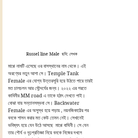
Russel line Male  ছবি: লেখক
মাগ্গে নামটি এসেছে ওর বাসস্থানের নাম থেকে। এই 
অরণ্যের নতুন আশা সে। Temple Tank 
Female এর যোগ্য উত্তরসূরি হয়ে উঠতে পারে তারই 
মত চালচলন আর সৌন্দর্যের জন্য। ২০২২ এর শরতে  
কাবিনীর MM road এ তাকে হঠাৎ দেখতে পাই। 
বোঝা যায় সন্তানসম্ভবা সে। Backwater 
Female এর অসুস্থ হয়ে পড়ায় , নয়নজিকাট্টের পর 
বনকে শাসন করার মত কেউ তেমন নেই। সেখানেই 
ভবিষ্যৎ হয়ে যেন উঠে আসছে  মাগ্গে বাঘিনী। সে যেন 
তার শৌর্য ও দৃঢ়প্রতিজ্ঞা নিয়ে বনকে নিজের দখলে 