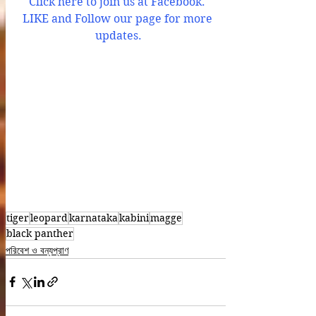
C
lick here to join us at Facebook. 
LIKE and Follow our page for more 
updates.
tiger
leopard
karnataka
kabini
magge
black panther
পরিবেশ ও বন্যপ্রাণ