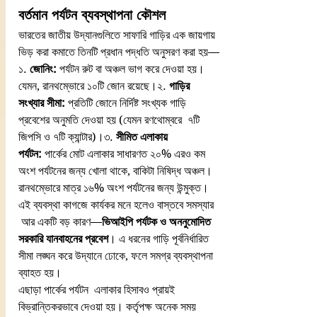
বর্তমান পর্যটন ব্যবস্থাপনা কৌশল
ভারতের জাতীয় উদ্যানগুলিতে সাফারি গাড়ির এক জায়গায় 
ভিড় করা কমাতে তিনটি প্রধান পদ্ধতি অনুসরণ করা হয়—
১. 
জোনিং:
 পর্যটন রুট বা অঞ্চল ভাগ করে দেওয়া হয়। 
যেমন, রানথম্ভোরে ১০টি জোন রয়েছে।২. 
গাড়ির 
সংখ্যার সীমা:
 প্রতিটি জোনে নির্দিষ্ট সংখ্যক গাড়ি 
প্রবেশের অনুমতি দেওয়া হয় (যেমন রণথোম্বরে  ৭টি 
জিপসি ও ৭টি ক্যান্টার)।৩. 
সীমিত এলাকায় 
পর্যটন:
 পার্কের মোট এলাকার সাধারণত ২০% এরও কম 
অংশ পর্যটনের জন্য খোলা থাকে, বাকিটা নিষিদ্ধ অঞ্চল। 
রানথম্ভোরে মাত্র ১৬% অংশ পর্যটনের জন্য উন্মুক্ত।
এই ব্যবস্থা কাগজে কার্যকর মনে হলেও বাস্তবে সমস্যার  
 আর একটি বড় কারণ—
ভিআইপি পর্যটক ও অননুমোদিত 
সরকারি যানবাহনের প্রবেশ
। এ ধরনের গাড়ি পূর্বনির্ধারিত 
সীমা লঙ্ঘন করে উদ্যানে ঢোকে, ফলে সমগ্র ব্যবস্থাপনা 
ব্যাহত হয়।
এছাড়া পার্কের পর্যটন  এলাকার হিসাবও প্রায়ই 
বিভ্রান্তিকরভাবে দেওয়া হয়। কর্তৃপক্ষ অনেক সময় 