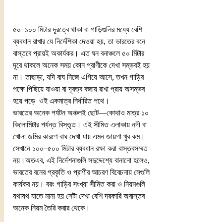
৫০–১০০ মিটার দূরত্বে থাকা বা গাড়িগুলির মধ্যে বেশি 
ব্যবধান রাখার যে নির্দেশিকা দেওয়া হয়, তা ভারতের বনে 
বাস্তবে প্রায়ই অকার্যকর। এত ঘন বনাঞ্চলে ৫০ মিটার 
দূরে থাকলে অনেক সময় কোন প্রাণীকে দেখা সম্ভবই হয় 
না। তাছাড়া, যদি বাঘ নিজে এগিয়ে আসে, তখন গাড়ির 
পক্ষে পিছিয়ে যাওয়া বা দূরত্ব বজায় রাখা প্রায় অসম্ভব 
হয়ে পড়ে  ওই একমাত্র নির্ধারিত পথে।
ভারতের অনেক পর্যটন অঞ্চলই ছোট—কোথাও মাত্র ১০ 
কিলোমিটার পর্যন্ত বিস্তৃত। এই সীমিত এলাকায় নদী বা 
খোলা জমির কারণে বাঘ দেখা যায় এমন জায়গা খুব কম। 
সেখানে ১০০–৫০০ মিটার ব্যবধান রক্ষা করা বাস্তবসম্মত 
নয়।অতএব, এই নির্দেশনাগুলি সদুদ্দেশ্যে বানানো হলেও, 
ভারতের বনের প্রকৃতি ও প্রাণীর আচরণ বিবেচনায় সেগুলি 
কার্যকর নয়। বরং গাড়ির সংখ্যা সীমিত করা ও নিয়মগুলি 
যথাযথ যাতে মানা হয় সেটা দেখা বেশি দরকারি অবাস্তব 
অনেক নিয়ম তৈরি করার থেকে।