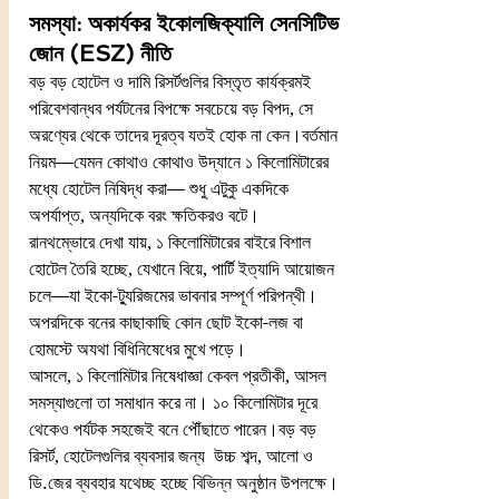
সমস্যা: অকার্যকর ইকোলজিক্যালি সেনসিটিভ 
জোন (ESZ) নীতি
বড় বড় হোটেল ও দামি রিসর্টগুলির বিস্তৃত কার্যক্রমই 
পরিবেশবান্ধব পর্যটনের বিপক্ষে সবচেয়ে বড় বিপদ, সে 
অরণ্যের থেকে তাদের দূরত্ব যতই হোক না কেন।বর্তমান 
নিয়ম—যেমন কোথাও কোথাও উদ্যানে ১ কিলোমিটারের 
মধ্যে হোটেল নিষিদ্ধ করা— শুধু এটুকু একদিকে 
অপর্যাপ্ত, অন্যদিকে বরং ক্ষতিকরও বটে।
রানথম্ভোরে দেখা যায়, ১ কিলোমিটারের বাইরে বিশাল 
হোটেল তৈরি হচ্ছে, যেখানে বিয়ে, পার্টি ইত্যাদি আয়োজন 
চলে—যা ইকো-ট্যুরিজমের ভাবনার সম্পূর্ণ পরিপন্থী। 
অপরদিকে বনের কাছাকাছি কোন ছোট ইকো-লজ বা 
হোমস্টে অযথা বিধিনিষেধের মুখে পড়ে।
আসলে, ১ কিলোমিটার নিষেধাজ্ঞা কেবল প্রতীকী, আসল 
সমস্যাগুলো তা সমাধান করে না। ১০ কিলোমিটার দূরে 
থেকেও পর্যটক সহজেই বনে পৌঁছাতে পারেন।বড় বড় 
রিসর্ট, হোটেলগুলির ব্যবসার জন্য  উচ্চ শব্দ, আলো ও 
ডি.জের ব্যবহার যথেচ্ছ হচ্ছে বিভিন্ন অনুষ্ঠান উপলক্ষে। 