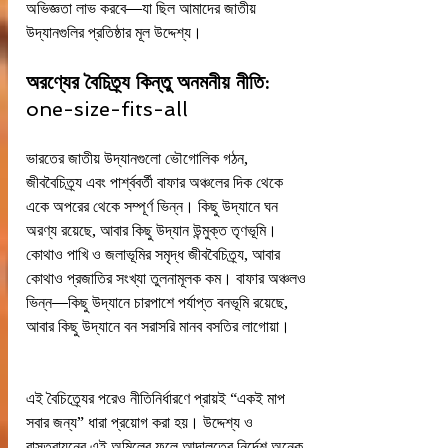
অভিজ্ঞতা লাভ করবে—যা ছিল আমাদের জাতীয় 
উদ্যানগুলির প্রতিষ্ঠার মূল উদ্দেশ্য।
অরণ্যের বৈচিত্র্য কিন্তু অনমনীয় নীতি: 
one-size-fits-all
ভারতের জাতীয় উদ্যানগুলো ভৌগোলিক গঠন, 
জীববৈচিত্র্য এবং পার্শ্ববর্তী বাফার অঞ্চলের দিক থেকে 
একে অপরের থেকে সম্পূর্ণ ভিন্ন। কিছু উদ্যানে ঘন 
অরণ্য রয়েছে, আবার কিছু উদ্যান উন্মুক্ত তৃণভূমি। 
কোথাও পাখি ও জলাভূমির সমৃদ্ধ জীববৈচিত্র্য, আবার 
কোথাও প্রজাতির সংখ্যা তুলনামূলক কম। বাফার অঞ্চলও 
ভিন্ন—কিছু উদ্যানে চারপাশে পর্যাপ্ত বনভূমি রয়েছে, 
আবার কিছু উদ্যানে বন সরাসরি মানব বসতির লাগোয়া।
এই বৈচিত্র্যের পরেও নীতিনির্ধারণে প্রায়ই “একই মাপ 
সবার জন্য” ধারা প্রয়োগ করা হয়। উদ্দেশ্য ও 
বাস্তবায়নের এই অমিলের ফলে আদালতের নির্দেশ অনেক 