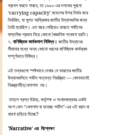
প্রবেশ করতে পারবে, তা ১৯৯০-এর দশকের পুরনো 
‘carrying capacity’ মডেলের উপর নির্ভর করে 
নির্ধারিত, যা মূলত আফ্রিকার জাতীয় উদ্যানগুলির জন্য 
তৈরি হয়েছিল। এত বছর পেরিয়েও ভারতে পর্যটনের 
বাস্তবিক প্রভাব নিয়ে কোনো বৈজ্ঞানিক গবেষণা হয়নি।
৭. 
বাণিজ্যিক কার্যকলাপ নিষিদ্ধ।
 জাতীয় উদ্যানের 
সীমানার মধ্যে অন্য কোনো ধরনের বাণিজ্যিক কার্যক্রম 
সম্পূর্ণভাবে নিষিদ্ধ।
এই তথ্যগুলো স্পষ্টভাবে দেখায় যে ভারতের জাতীয় 
উদ্যানগুলিতে পর্যটন অত্যন্ত নিয়ন্ত্রিত — কোনভাবেই 
নিয়ন্ত্রণহীন/বেলাগাম  নয়।
 তাহলে প্রশ্ন উঠছে, কর্তৃপক্ষ ও সংবাদমাধ্যমর একটা 
অংশ কেন “বেলাগাম বা যথেচ্ছ পর্যটন”-এর এই বয়ান বা 
ধারণা ছড়িয়ে দিচ্ছে?
'Narrative' এর  বিশ্লেষণ