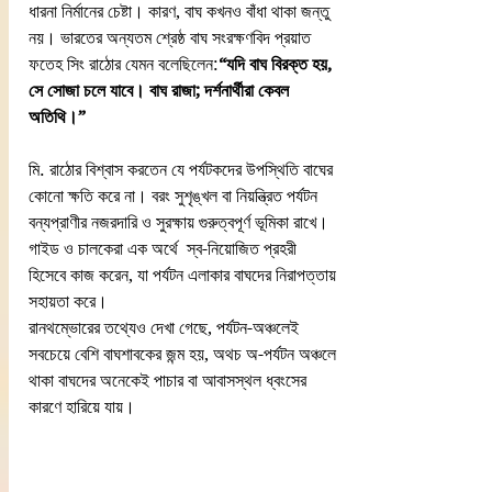
ধারনা নির্মানের চেষ্টা। কারণ, বাঘ কখনও বাঁধা থাকা জন্তু 
নয়। ভারতের অন্যতম শ্রেষ্ঠ বাঘ সংরক্ষণবিদ প্রয়াত 
ফতেহ সিং রাঠোর যেমন বলেছিলেন:
“যদি বাঘ বিরক্ত হয়, 
সে সোজা চলে যাবে। বাঘ রাজা; দর্শনার্থীরা কেবল 
অতিথি।”
মি. রাঠোর বিশ্বাস করতেন যে পর্যটকদের উপস্থিতি বাঘের 
কোনো ক্ষতি করে না। বরং সুশৃঙ্খল বা নিয়ন্ত্রিত পর্যটন 
বন্যপ্রাণীর নজরদারি ও সুরক্ষায় গুরুত্বপূর্ণ ভূমিকা রাখে।
গাইড ও চালকেরা এক অর্থে  স্ব-নিয়োজিত প্রহরী 
হিসেবে কাজ করেন, যা পর্যটন এলাকার বাঘদের নিরাপত্তায় 
সহায়তা করে।
রানথম্ভোরের তথ্যেও দেখা গেছে, পর্যটন-অঞ্চলেই 
সবচেয়ে বেশি বাঘশাবকের জন্ম হয়, অথচ অ-পর্যটন অঞ্চলে 
থাকা বাঘদের অনেকেই পাচার বা আবাসস্থল ধ্বংসের 
কারণে হারিয়ে যায়।