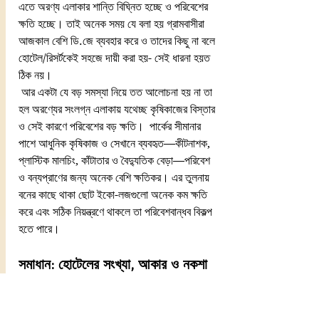
এতে অরণ্য এলাকার শান্তি বিঘ্নিত হচ্ছে ও পরিবেশের 
ক্ষতি হচ্ছে। তাই অনেক সময় যে বলা হয় গ্রামবাসীরা 
আজকাল বেশি ডি.জে ব্যবহার করে ও তাদের কিছু না বলে 
হোটেল/রিসর্টকেই সহজে দায়ী করা হয়- সেই ধারনা হয়ত 
ঠিক নয়। 
 আর একটা যে বড় সমস্যা নিয়ে তত আলোচনা হয় না তা 
হল অরণ্যের সংলগ্ন এলাকায় যথেচ্ছ কৃষিকাজের বিস্তার 
ও সেই কারণে পরিবেশের বড় ক্ষতি।  পার্কের সীমানার 
পাশে আধুনিক কৃষিকাজ ও সেখানে ব্যবহৃত—কীটনাশক, 
প্লাস্টিক মালচিং, কাঁটাতার ও বৈদ্যুতিক বেড়া—পরিবেশ 
ও বন্যপ্রাণের জন্য অনেক বেশি ক্ষতিকর। এর তুলনায় 
বনের কাছে থাকা ছোট ইকো-লজগুলো অনেক কম ক্ষতি 
করে এবং সঠিক নিয়ন্ত্রণে থাকলে তা পরিবেশবান্ধব বিকল্প 
হতে পারে।
সমাধান: হোটেলের সংখ্যা, আকার ও নকশা 
নিয়ন্ত্রণ
দূরত্বভিত্তিক নিষেধাজ্ঞার বদলে, হোটেলের সংখ্যা, 