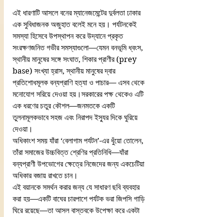
এই ধারণাটি আসলে বনের ম্যানেজমেন্টের দুর্বলতা ঢাকার 
এক সুবিধাজনক অজুহাত বলেই মনে হয়। পর্যটনকেই 
সমস্যা হিসেবে উপস্থাপন করে উদ্যানে প্রকৃত 
সংরক্ষণজনিত গভীর সমস্যাগুলো—যেমন বনভূমি ধ্বংস, 
স্থানীয় মানুষের সঙ্গে সংঘাত, শিকার প্রাণীর (prey 
base) সংখ্যা হ্রাস, স্থানীয় মানুষের দ্বার 
প্রতিশোধমূলক বন্যপ্রাণি হত্যা ও পাচার— এসব থেকে 
মনোযোগ সরিয়ে দেওয়া হয়।সরকারের পক্ষ থেকেও এটি 
এক ধরণের চতুর কৌশল—জনমতকে একটি 
তুলনামূলকভাবে সহজ এবং নিরাপদ ইস্যুর দিকে ঘুরিয়ে 
দেওয়া।
অধিকাংশ সময় যাঁরা ‘বেলাগাম পর্যটন’-এর ধুঁয়ো তোলেন, 
তাঁরা সমাজের উচ্চবিত্ত শ্রেণির প্রতিনিধি—যাঁরা 
বন্যপ্রাণী উপভোগের ক্ষেত্রে নিজেদের জন্য একচেটিয়া 
অধিকার বজায় রাখতে চান।
এই বয়ানকে সমর্থন করার জন্য যে সাধারণ ছবি ব্যবহার 
করা হয়—একটি বাঘের চারপাশে পর্যটক ভরা জিপসি গাড়ি 
ঘিরে রয়েছে—তা আসল বাস্তবকে উপেক্ষা করে একটা 