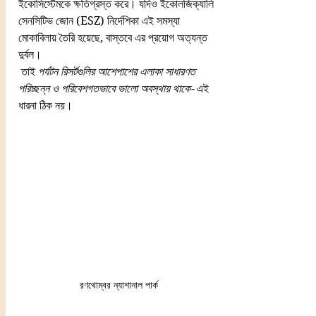
ইকোসিস্টেমকে ক্ষতিগ্রস্ত করে। যদিও ইকোলজিক্যালি 
সেনসিটিভ জোন (ESZ) নির্দেশিকা এই সমস্যা 
মোকাবিলায় তৈরি হয়েছে, বাস্তবে এর প্রয়োগ অত্যন্ত 
দুর্বল।
 তাই 
পর্যটন রিসর্টগুলির আশেপাশের এলাকা সাধারণত 
পরিচ্ছন্ন ও পরিবেশগতভাবে ভালো অবস্থায় থাকে-
 এই 
ধারনা ঠিক নয়।
রণথোম্বর ন্যাশানাল পার্ক