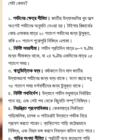
সেটা কেমন?
১. 
পর্যটনের ক্ষেত্র সীমিত।
 জাতীয় উদ্যানগুলির খুব অল্প 
অংশেই পর্যটনের অনুমতি দেওয়া হয়। টাইগার রিজার্ভের 
কোর এলাকার মাত্র ২০ শতাংশ পর্যটনের জন্য উন্মুক্ত, 
বাকি ৮০ শতাংশ পুরোপুরি নিষিদ্ধ এলাকা।
২. 
নির্দিষ্ট সময়সীমা।
 পর্যটন প্রতিদিন মাত্র ৬–৭ ঘণ্টার 
মধ্যে সীমাবদ্ধ থাকে, যা ২৪ ঘণ্টার একদিনের মাত্র ২৫ 
শতাংশ সময়।
৩. 
ঋতুভিত্তিক বন্ধ।
 বর্ষাকালে তিন মাস জাতীয় 
উদ্যানগুলো পর্যটনের জন্য বন্ধ থাকে। ফলে বছরে শুধু 
৭৫ শতাংশ সময় দর্শনার্থীদের জন্য উন্মুক্ত থাকে।
৪. 
নির্দিষ্ট পথনির্দেশ।
 উদ্যানে পর্যটন শুধুমাত্র নির্ধারিত 
পথে হয়, এবং সেই পথ থেকে বিচ্যুতি সম্পূর্ণ নিষিদ্ধ।
৫. 
নিয়ন্ত্রিত প্রবেশাধিকার।
 কেবলমাত্র নিবন্ধিত 
গাড়িমালিক, চালক ও গাইডরাই উদ্যানে পর্যটক নিয়ে 
প্রবেশ করতে পারেন। ব্যক্তিগত গাড়ি কঠোরভাবে 
নিষিদ্ধ, এবং নিয়ম ভঙ্গ করলে নিবন্ধন বাতিল হতে পারে।
৬. 
গাড়ির সংখ্যা সীমিত।
 প্রতিটি পথে কতগুলো গাড়ি 