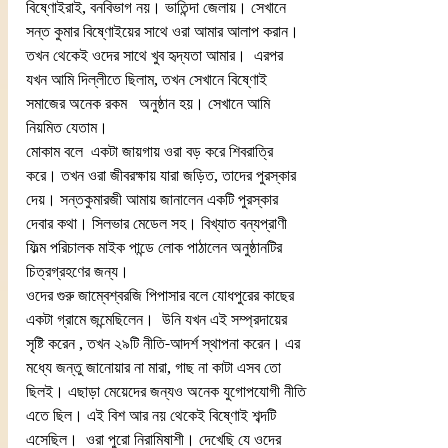
বিষ্ণোইরাই, বনবিভাগ নয়। ভাতিন্দা জেলায়। সেখানে 
সন্ত কুমার বিষ্ণোইয়ের সাথে ওরা আমার আলাপ করান। 
তখন থেকেই ওদের সাথে খুব হৃদ্যতা আমার।  এরপর 
যখন আমি দিল্লীতে ছিলাম, তখন সেখানে বিষ্ণোই 
সমাজের অনেক রকম   অনুষ্ঠান হয়। সেখানে আমি 
নিয়মিত যেতাম।
মোকাম বলে  একটা জায়গায় ওরা বড় করে শিবরাত্রি 
করে। তখন ওরা জীবরক্ষায় যারা জড়িত, তাদের পুরস্কার 
দেয়। সন্তকুমারজী আমায় জানালেন একটি পুরস্কার 
দেবার কথা। সিলভার মেডেল সহ। বিখ্যাত বন্যপ্রাণী 
ফিল্ম পরিচালক মাইক পান্ডে লোক পাঠালেন অনুষ্ঠানটির 
চিত্রগ্রহণের জন্য।
ওদের গুরু জাম্বেশ্বরজি পিপাসার বলে যোধপুরের কাছের 
একটা গ্রামে জন্মেছিলেন।  উনি যখন এই সম্প্রদায়ের 
সৃষ্টি করেন , তখন ২৯টি নীতি-আদর্শ স্থাপনা করেন। এর 
মধ্যে জন্তু জানোয়ার না মারা, গাছ না কাটা এসব তো 
ছিলই। এছাড়া মেয়েদের জন্যও অনেক যুগোপযোগী নীতি 
এতে ছিল। এই বিশ আর নয় থেকেই বিষ্ণোই শব্দটি  
এসেছিল।  ওরা পুরো নিরামিষাশী। দেখেছি যে ওদের 