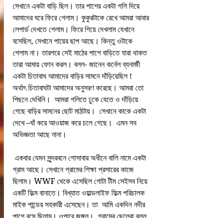
সেখানে একটা বাড়ি ছিল। তার পাশের একটা গলি দিয়ে 
আমাদের ঘরে ফিরে গেলাম। কুকুরটাকে রেখে আমরা আবার 
লেপার্ড দেখতে গেলাম। ফিরে গিয়ে দেখলাম যেখানে 
বসেছিল, সেখানে পায়ের ছাপ আছে। কিন্তু ওটাকে 
পেলাম না। তারপরে সেই মাঠের পাশে বাড়িতে যারা থাকত 
তারা আমায় ফোন করল। বলল- জানেন কর্নেল ব্যনার্জী 
একটা চিতাবাঘ আমাদের বাড়ির সামনে দাঁড়িয়েছিল !
অর্থাৎ চিতাবাঘটা আমাদের অনুসরণ করেছে। আমরা তো 
পিছনে দেখিনি।  আমরা গলিতে ঢুকে যেতে ও দাঁড়িয়ে 
গেছে বাড়ির সামনের ছোট মাঠটায়।  সেখানে কাকে একটা 
দেখে –ঘাঁ করে আওয়াজ করে চলে গেছে।  এমন সব 
অভিজ্ঞতা আছে নানা।
 একবার যেমন সুন্দরবনে গোসাবার অধীনে বালি নামে একটা 
গ্রাম আছে। সেখানে গ্রামের শিক্ষা প্রসারের কাজে 
ছিলাম। WWF থেকে এসেছিল গোটা টীম সেইসব নিয়ে 
একটি ফিল্ম বানাতে। বিখ্যাত ওয়াল্ডলাইফ ফিল্ম পরিচালক 
মাইক পান্ডের সহকারী এসেছেন। তা  আমি একদিন নদীর 
পাশে বসে ছিলাম। ওপারে জঙ্গল।  গ্রামের ছেলেরা বলল, 