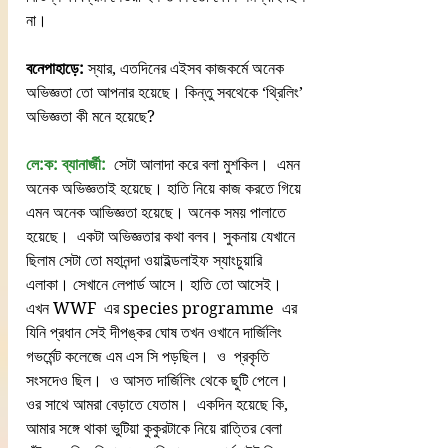
না।
বনেপাহাড়ে:
 স্যার, এতদিনের এইসব কাজকর্মে অনেক 
অভিজ্ঞতা তো আপনার হয়েছে। কিন্তু সবথেকে ‘থ্রিলিং’ 
অভিজ্ঞতা কী মনে হয়েছে?
লে:ক: ব্যানার্জী:
  সেটা আলাদা করে বলা মুশকিল।  এমন 
অনেক অভিজ্ঞতাই হয়েছে। হাতি নিয়ে কাজ করতে গিয়ে 
এমন অনেক আভিজ্ঞতা হয়েছে। অনেক সময় পালাতে 
হয়েছে।  একটা অভিজ্ঞতার কথা বলব। সুকনায় যেখানে 
ছিলাম সেটা তো মহানন্দা ওয়াইল্ডলাইফ স্যাংচুয়ারি 
এলাকা। সেখানে লেপার্ড আসে। হাতি তো আসেই। 
এখন WWF  এর species programme  এর 
যিনি প্রধান সেই দীপঙ্কর ঘোষ তখন ওখানে দার্জিলিং 
গভর্মেন্ট কলেজে এম এস সি পড়ছিল।  ও  প্রকৃতি 
সংসদেও ছিল।  ও আসত দার্জিলিং থেকে ছুটি পেলে। 
ওর সাথে আমরা বেড়াতে যেতাম।  একদিন হয়েছে কি, 
আমার সঙ্গে থাকা ভুটিয়া কুকুরটাকে নিয়ে রাত্তির বেলা 