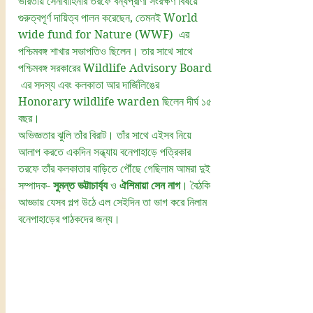
ভারতীয় সেনাবাহিনীর তরফে বন্যপ্রাণী সংরক্ষণ বিষয়ে 
গুরুত্বপূর্ণ দায়িত্ব পালন করেছেন, তেমনই World 
wide fund for Nature (WWF)  এর 
পশ্চিমবঙ্গ শাখার সভাপতিও ছিলেন। তার সাথে সাথে 
পশ্চিমবঙ্গ সরকারের Wildlife Advisory Board 
 এর সদস্য এবং কলকাতা আর দার্জিলিঙের 
Honorary wildlife warden ছিলেন দীর্ঘ ১৫ 
বছর। 
অভিজ্ঞতার ঝুলি তাঁর বিরাট। তাঁর সাথে এইসব নিয়ে 
আলাপ করতে একদিন সন্ধ্যায় বনেপাহাড়ে পত্রিকার 
তরফে তাঁর কলকাতার বাড়িতে পৌঁছে গেছিলাম আমরা দুই 
সম্পাদক- 
সুমন্ত ভট্টাচার্য্য
 ও 
ঐশিমায়া সেন নাগ
। বৈঠকি 
আড্ডায় যেসব গল্প উঠে এল সেইদিন তা ভাগ করে নিলাম 
বনেপাহাড়ের পাঠকদের জন্য। 