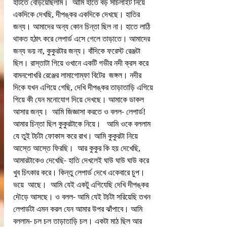
হাঁটতে বেড়িয়েছিলাম।  আমি হাতে বড় সার্চলাইট নিয়ে 
একদিকে দেখছি, দীপঙ্কর একদিকে দেখছে। হাতির 
জন্য। আমাদের অন্য কোন চিন্তা ছিল না। হাতে লাঠি 
থাকত হঠাৎ করে লেপার্ড এসে গেলে তাড়াতে। আমাদের 
জন্য ভয় না, কুকুরটার জন্য। বাঁদিকে ফরেস্ট রেঞ্জটা 
ছিল। রাস্তাটা গিয়ে ওখানে একটি গভীর নদী ক্রস করে 
বামনপোখরি রেঞ্জের লামাগোম্ফা বিটের  জঙ্গল। নদীর 
দিকে যখন এগিয়ে গেছি, দেখি দীপঙ্কর তাড়াতাড়ি এগিয়ে 
গিয়ে কী যেন মনোযোগ দিয়ে দেখছে। আমাকে ডাকল 
আসার জন্য।  আমি জিজ্ঞাসা করতে ও বলল- লেপার্ড! 
আমার চিন্তা ছিল কুকুরটাকে নিয়ে।   আমি ওকে বললাম 
যে তুই টর্চটা ফোকাস করে রাখ। আমি কুকুরটা নিয়ে 
আস্তে আস্তে ফিরছি।  আর কুকুর কি হয় দেখেছি, 
আমারটাকেও দেখেছি- হাতি দেখলেই ঘাউ ঘাউ ঘাউ করে 
খুব চিৎকার করে। কিন্তু লেপার্ড দেখে একেবারে চুপ। 
ভয়ে  আছে।  আমি যেই একটু এগিযেছি দেখি দীপঙ্কর 
দৌড়ে আসছে। ও বলল- আমি যেই টর্চটা সরিয়েছি তখন 
লেপার্ডটা এমন করল যেন আমার উপর ঝাঁপাবে। আমি 
বললাম- চল চল তাড়াতাড়ি চল। একটা মাঠ ছিল আর 