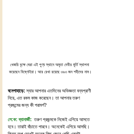
খেজরি বৃক্ষে ঘেরা এই পুণ্য স্থানে অমৃতা দেবীর মূর্তি স্থাপনা 
করেছেন বিষ্ণোইরা। আর রেখা রয়েছে ৩৬৩ জন শহীদের নাম।
বনেপাহাড়ে:
 স্যার আপনার এতদিনের অভিজ্ঞতা বন্যপ্রাণী 
নিয়ে, এত রকম কাজ করেছেন। তা আপনার তরুণ 
প্রজন্মের জন্য কী পরামর্শ?
লে:ক: ব্যানার্জী:
  তরুণ প্রজন্মকে নিজেই এগিয়ে আসতে 
হবে। তারাই বাঁচাতে পারবে। অনেকেই এগিয়ে আসছি। 
কিন্তু অল্প দেখেই অনেক কিছু জেনে গেছি এমনটা 