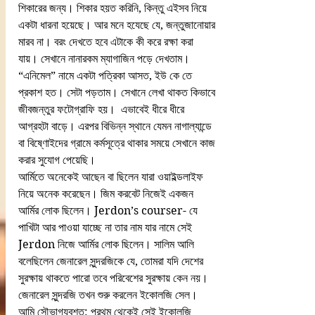
শিকারের জন্য। শিকার হয়ত করিনি, কিন্তু এইসব নিয়ে 
একটা ধারনা হয়েছে। আর মনে হযেছে যে, জন্তুজানোয়ার 
মারব না। বরং দেখতে হবে এটাকে কী করে রক্ষা করা 
যায়। সেখানে নানারকম ম্যাগাজিন পড়ে দেখতাম। 
“এনিমেল” নামে একটা পত্রিকা আসত, ইউ কে তে 
প্রকাশ হত। সেটা পড়তাম। সেখানে লেখা থাকত কিভাবে 
জীবজন্তুর ফটোগ্রাফি হয়।  এভাবেই ধীরে ধীরে 
আগ্রহটা বাড়ে। এরপর বিভিন্ন স্থানে যেমন নাগাল্যান্ডে 
বা বিষ্ণোইদের গ্রামে কর্মসূত্রে থাকার সময়ে সেখানে কাজ 
করার সুযোগ পেয়েছি।
আর্মিতে অনেকেই আছেন বা ছিলেন যারা ওয়াইল্ডলাইফ 
নিয়ে অনেক করেছেন। জিম করবেট নিজেই একজন 
আর্মির লোক ছিলেন। Jerdon’s courser- যে 
পাখিটা আর পাওয়া যাচ্ছে না তার নাম যার নামে সেই  
Jerdon নিজে আর্মির লোক ছিলেন। সালিম আলি 
বলেছিলেন জেনারেল সুন্দরজিকে যে, তোমরা যদি দেশের 
সুরক্ষায় থাকতে পারো তবে পরিবেশের সুরক্ষায় কেন নয়। 
জেনারেল সুন্দরজি তখন শুরু করলেন ইকোলজি সেল। 
আমি সৌভাগ্যবশত: প্রথম থেকেই সেই ইকোলজি 