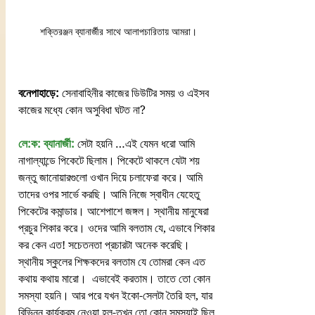
শক্তিরঞ্জন ব্যানার্জীর সাথে আলাপচারিতায় আমরা।
বনেপাহাড়ে:
 সেনাবাহিনীর কাজের ডিউটির সময় ও এইসব 
কাজের মধ্যে কোন অসুবিধা ঘটত না?
লে:ক: ব্যানার্জী:
 সেটা হয়নি …এই যেমন ধরো আমি 
নাগাল্যান্ডে পিকেটে ছিলাম। পিকেটে থাকলে যেটা শয় 
জন্তু জানোয়ারগুলো ওখান দিয়ে চলাফেরা করে। আমি 
তাদের ওপর সার্ভে করছি। আমি নিজে স্বাধীন যেহেতু 
পিকেটের কমান্ডার। আশেপাশে জঙ্গল। স্থানীয় মানুষেরা 
প্রচুর শিকার করে। ওদের আমি বলতাম যে, এভাবে শিকার 
কর কেন এত! সচেতনতা প্রচারটা অনেক করেছি। 
স্থানীয় স্কুলের শিক্ষকদের বলতাম যে তোমরা কেন এত 
কথায় কথায় মারো।  এভাবেই করতাম। তাতে তো কোন 
সমস্যা হয়নি। আর পরে যখন ইকো-সেলটা তৈরি হল, যার 
বিভিন্ন কার্যক্রম নেওয়া হল-তখন তো কোন সমস্যাই ছিল 