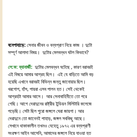
বনেপাহাড়ে:
 সেনার জীবন ও বন্যপ্রাণ নিয়ে কাজ । দুটো 
সম্পূর্ণ আলাদা বিষয়।  দুটোর মেলবন্ধন ঘটল কিভাবে?
লে:ক: ব্যানার্জী:
  দুটোর মেলবন্ধন ঘটেছে , কারণ বরাবরই 
এই বিষয়ে আমার আগ্রহ ছিল।  এই যে বাড়িতে আমি বড় 
হয়েছি এখানে বরাবরই বিভিন্ন জন্তু জানোয়ার ছিল। 
খরগোশ, হাঁস, পায়রা এসব পালন হত। সেই থেকেই 
আগ্রহটা আমার আসে।  আর সেনাবাহিনীতে তো পরে 
গেছি। আগে দেরাদুনের রাষ্ট্রীয় ইন্ডিয়ন মিলিটারি কলেজে 
পড়েছি। সেটা ছিল পুরো জঙ্গলে ঘেরা জায়গা। আর 
দেরাদুনে তো জানেনই পাহাড়, জঙ্গল সবকিছু আছে। 
সেখানে থাকাকালীন তখনও যেহেতু ১৯৭২ এর বন্যপ্রাণী 
সংরক্ষণ আইন আসেনি, আমাদের জঙ্গলে নিয়ে যাওয়া হত 