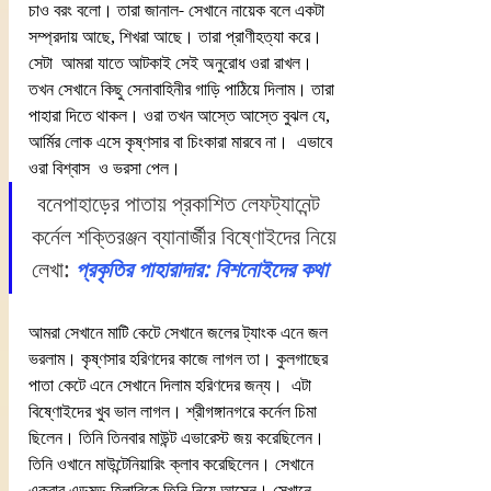
চাও বরং বলো। তারা জানাল- সেখানে নায়েক বলে একটা 
সম্প্রদায় আছে, শিখরা আছে। তারা প্রাণীহত্যা করে। 
সেটা  আমরা যাতে আটকাই সেই অনুরোধ ওরা রাখল। 
তখন সেখানে কিছু সেনাবাহিনীর গাড়ি পাঠিয়ে দিলাম। তারা 
পাহারা দিতে থাকল। ওরা তখন আস্তে আস্তে বুঝল যে, 
আর্মির লোক এসে কৃষ্ণসার বা চিংকারা মারবে না।  এভাবে 
ওরা বিশ্বাস  ও ভরসা পেল।
বনেপাহাড়ের পাতায় প্রকাশিত লেফট্যানেন্ট 
কর্নেল শক্তিরঞ্জন ব্যানার্জীর বিষ্ণোইদের নিয়ে 
লেখা:
প্রকৃতির পাহারাদার: বিশনোইদের কথা
আমরা সেখানে মাটি কেটে সেখানে জলের ট্যাংক এনে জল 
ভরলাম। কৃষ্ণসার হরিণদের কাজে লাগল তা। কুলগাছের 
পাতা কেটে এনে সেখানে দিলাম হরিণদের জন্য।  এটা 
বিষ্ণোইদের খুব ভাল লাগল। শ্রীগঙ্গানগরে কর্নেল চিমা 
ছিলেন। তিনি তিনবার মাউন্ট এভারেস্ট জয় করেছিলেন। 
তিনি ওখানে মাউন্টেনিয়ারিং ক্লাব করেছিলেন। সেখানে 
একবার এডমন্ড হিলারিকে তিনি নিয়ে আসেন। সেখানে 