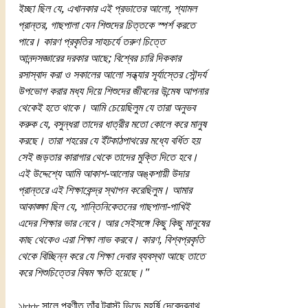
ইচ্ছা ছিল যে, এখানকার এই প্রভাতের আলো, শ্যামল 
প্রান্তর, গাছপালা যেন শিশুদের চিত্তকে স্পর্শ করতে 
পারে। কারণ প্রকৃতির সাহচর্যে তরুণ চিত্তে 
আনন্দসজ্ঞারের দরকার আছে; বিশ্বের চারি দিককার 
রসাস্বাদ করা ও সকালের আলো সন্ধ্যার সূর্যাস্তের সৌন্দর্য 
উপভোগ করার মধ্য দিয়ে শিশুদের জীবনের উন্মেষ আপনার 
থেকেই হতে থাকে। আমি চেয়েছিলুম যে তারা অনুভব 
করুক যে, বসুন্ধরা তাদের ধাত্রীর মতো কোলে করে মানুষ 
করছে। তারা শহরের যে ইঁটকাঠপাথরের মধ্যে বর্ধিত হয় 
সেই জড়তার কারাগার থেকে তাদের মুক্তি দিতে হবে। 
এই উদ্দেশ্যে আমি আকাশ-আলোর অঙ্কশায়ী উদার 
প্রান্তরে এই শিক্ষাকেন্দ্র স্থাপন করেছিলুম। আমার 
আকাঙ্ক্ষা ছিল যে, শান্তিনিকেতনের গাছপালা-পাখিই 
এদের শিক্ষার ভার নেবে। আর সেইসঙ্গে কিছু কিছু মানুষের 
কাছ থেকেও এরা শিক্ষা লাভ করবে। কারণ, বিশ্বপ্রকৃতি 
থেকে বিচ্ছিন্ন করে যে শিক্ষা দেবার ব্যবস্থা আছে তাতে 
করে শিশুচিত্তের বিষম ক্ষতি হয়েছে।"
১৮৮৮ সালে প্রণীত তাঁর ট্রাস্ট ডিডে মহর্ষি দেবেন্দ্রনাথ 