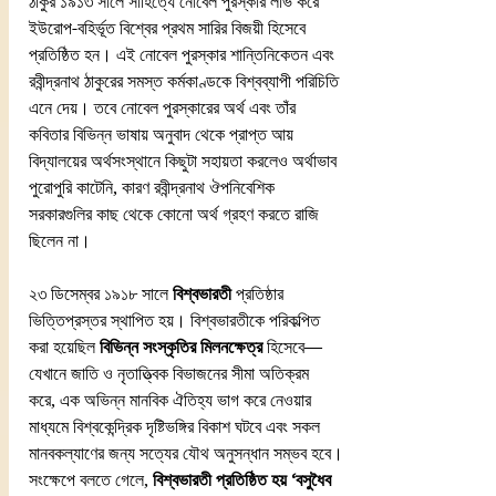
ঠাকুর ১৯১৩ সালে সাহিত্যে নোবেল পুরস্কার লাভ করে 
ইউরোপ-বহির্ভূত বিশ্বের প্রথম সারির বিজয়ী হিসেবে 
প্রতিষ্ঠিত হন। এই নোবেল পুরস্কার শান্তিনিকেতন এবং 
রবীন্দ্রনাথ ঠাকুরের সমস্ত কর্মকাণ্ডকে বিশ্বব্যাপী পরিচিতি 
এনে দেয়। তবে নোবেল পুরস্কারের অর্থ এবং তাঁর 
কবিতার বিভিন্ন ভাষায় অনুবাদ থেকে প্রাপ্ত আয় 
বিদ্যালয়ের অর্থসংস্থানে কিছুটা সহায়তা করলেও অর্থাভাব 
পুরোপুরি কাটেনি, কারণ রবীন্দ্রনাথ ঔপনিবেশিক 
সরকারগুলির কাছ থেকে কোনো অর্থ গ্রহণ করতে রাজি 
ছিলেন না।
২৩ ডিসেম্বর ১৯১৮ সালে 
বিশ্বভারতী
 প্রতিষ্ঠার 
ভিত্তিপ্রস্তর স্থাপিত হয়। বিশ্বভারতীকে পরিকল্পিত 
করা হয়েছিল 
বিভিন্ন সংস্কৃতির মিলনক্ষেত্র
 হিসেবে—
যেখানে জাতি ও নৃতাত্ত্বিক বিভাজনের সীমা অতিক্রম 
করে, এক অভিন্ন মানবিক ঐতিহ্য ভাগ করে নেওয়ার 
মাধ্যমে বিশ্বকেন্দ্রিক দৃষ্টিভঙ্গির বিকাশ ঘটবে এবং সকল 
মানবকল্যাণের জন্য সত্যের যৌথ অনুসন্ধান সম্ভব হবে।
সংক্ষেপে বলতে গেলে, 
বিশ্বভারতী প্রতিষ্ঠিত হয় ‘বসুধৈব 