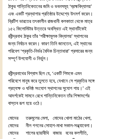
ঠাকুর শান্তিনিকেতনের জমি ও ভবনসমূহ ‘ব্রহ্মবিদ্যালয়’ 
এবং একটি গ্রন্থাগার প্রতিষ্ঠার উদ্দেশ্যে উৎসর্গ করেন। 
ব্রিটিশ ভারতের তৎকালীন রাজধানী কলকাতা থেকে মাত্র 
১৫২ কিলোমিটার উত্তরে অবস্থিত এই স্থানটিকেই 
রবীন্দ্রনাথ ঠাকুর তাঁর ‘পরীক্ষামূলক বিদ্যালয়’ স্থাপনের 
জন্য নির্বাচন করেন। কারণ তিনি জানতেন, এই স্থানের 
পরিবেশ ‘প্রকৃতি-নির্ভর বৈদিক চিন্তাধারা’ প্রসারের জন্য 
সম্পূর্ণ উপযোগী ও নির্ভুল।
রবীন্দ্রনাথের বিশ্বাস ছিল যে, ‘একটি শিশুকে এমন 
পরিবেশে মানুষ করে তুলতে হবে, যেখানে সে প্রকৃতির সঙ্গে 
প্রত্যক্ষ ও ঘনিষ্ঠ সংযোগ স্থাপনের সুযোগ পায়।’ এই 
আদর্শকেই সামনে রেখে শান্তিনিকেতন তাঁর শিক্ষাদর্শের 
বাস্তব রূপ হয়ে ওঠে।
মোদের      তরুমূলের মেলা,   মোদের খোলা মাঠের খেলা,
মোদের      নীল গগনের সোহাগ-মাখা সকাল-সন্ধ্যাবেলা।
মোদের      শালের ছায়াবীথি   বাজায়   বনের কলগীতি,