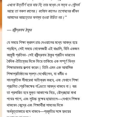
এখনো উত্তীর্ণ হয়ে যায় নি; তার মধ্যে যে সত্য ও সৌন্দর্য 
আছে তা সকল কালের। বর্তমান কালেও তপোবনের জীবন 
আমাদের আয়ত্তের অগম্য হওয়া উচিত নয়।"
— রবীন্দ্রনাথ ঠাকুর
যে সময়ে শিক্ষা ক্রমশ চার দেওয়ালের মধ্যে আবদ্ধ হয়ে 
পড়ছিল, সেই সময়ে নোবেলজয়ী এই বাঙালি, যিনি একজন 
বহুমুখী প্রতিভা- সেই রবীন্দ্রনাথ ঠাকুর প্রাচীন ভারতের 
বৈদিক ঐতিহ্যের দিকে ফিরে তাকিয়ে এক সম্পূর্ণ ভিন্ন 
শিক্ষাভাবনার কল্পনা করেন। তিনি এমন এক আবাসিক 
শিক্ষাপ্রতিষ্ঠানের স্বপ্ন দেখেছিলেন, যা ধর্মীয় ও 
সাংস্কৃতিক সীমারেখা অতিক্রম করবে, এবং যেখানে শিক্ষা 
প্রচলিত শ্রেণিকক্ষের গণ্ডিতে আবদ্ধ থাকবে না। বরং 
তা প্রসারিত হবে মুক্ত আকাশের নিচে, রৌদ্রছায়া মাখা 
পথের পাশে, এবং সুউচ্চ বৃক্ষের ছায়াতলে—যেখানে শিক্ষক 
থাকবেন কেন্দ্রে এবং শিক্ষার্থীরা সামনের দিকে 
অর্ধবৃত্তাকারে বসে থাকবে—প্রকৃতির সঙ্গে হৃদয়ের 