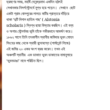
ভ্রমণের সময়, মহর্ষি দেবেন্দ্রনাথ একদিন হঠাৎই 
সেখানকার নিসর্গসৌন্দর্যে মুগ্ধ হয়ে পড়েন।  সেখানে  ছোট 
একটা গ্রাম বোলপুরের লালচে মাটির প্রান্তরে দাঁড়িয়ে 
থাকা ‘দুটি বিশাল ছাতিম গাছ’ ( Alstonia 
scholaris ) স্নিগ্ধ ছায়া বিস্তার করছিল। এই বন্য 
ও অপার সৌন্দর্যময় ভূমি তাঁকে গভীরভাবে আকর্ষণ করে।
১৮৬২ সালে তিনি তৎকালীন স্থানীয় জমিদার ভুবন মোহন 
সিংহের কাছ থেকে স্থায়ী বন্দোবস্তে (পার্মানেন্ট লিজে) 
এই জমির ২০ একর অংশ ক্রয় করেন। তখন এই 
অঞ্চলটি স্থানীয়  এক ডাকাত ভুবন ডাকাতের নামানুসারে 
‘ভুবনডাঙা’ নামে পরিচিত ছিল।