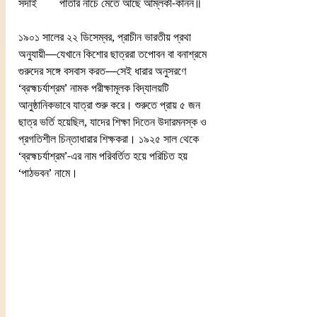
সদাই        পাতার নাচে মেতে আছে আম্‌লকী-কানন॥
১৯০১ সালের ২২ ডিসেম্বর, প্রাচীন ভারতীয় প্রথা 
অনুযায়ী—যেখানে কিশোর ছাত্ররা তপোবন বা বনাশ্রমে 
গুরুদের সঙ্গে বসবাস করত—সেই ধারার অনুসরণে 
‘ব্রহ্মচর্যাশ্রম’ নামক পরীক্ষামূলক বিদ্যালয়টি 
আনুষ্ঠানিকভাবে যাত্রা শুরু করে। শুরুতে প্রায় ৫ জন 
ছাত্র ভর্তি হয়েছিল, যাদের শিক্ষা দিতেন উদারমনস্ক ও 
প্রগতিশীল চিন্তাধারার শিক্ষকরা। ১৯২৫ সাল থেকে 
‘ব্রহ্মচর্যাশ্রম’-এর নাম পরিবর্তিত হয়ে পরিচিত হয় 
‘পাঠভবন’ নামে।