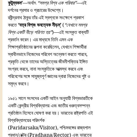
কুটুম্বকম’
—অর্থাৎ 
“সমগ্র বিশ্ব এক পরিবার”
—এই 
দর্শনের প্রসার ও প্রচারের উদ্দেশ্যে।
রবীন্দ্রনাথ ঠাকুর তাঁর এই স্বপ্নকে সংক্ষেপে প্রকাশ 
করতে 
‘যত্র বিশ্বং ভবত্যেক নীড়ম্’
 (
“যেখানে সমগ্র 
বিশ্ব একটি নীড়ে পরিণত হয়”
)—এই সংস্কৃত বাক্যটি 
প্রবর্তন করেন। এর মাধ্যমে তিনি এমন এক 
শিক্ষাপ্রতিষ্ঠানের কল্পনা করেছিলেন, যেখানে শিক্ষার্থীরা 
স্বাধীনভাবে নিজেদের পরিবেশ অন্বেষণ করতে পারবে, 
প্রকৃতি থেকে তাদের অস্তিত্বের জীবনীশক্তির ইঙ্গিত 
সংগ্রহ করবে, নানা সংস্কৃতিকে আত্মস্থ করবে এবং 
পরিবেশের সঙ্গে সাযুজ্যপূর্ণ জ্ঞানের দ্বারা নিজেদের পুষ্ট ও 
সমৃদ্ধ করবে।
১৯৫১ সালে সংসদের একটি আইন অনুযায়ী বিশ্বভারতীকে 
একটি কেন্দ্রীয় বিশ্ববিদ্যালয় এবং জাতীয় গুরুত্বসম্পন্ন 
প্রতিষ্ঠান হিসেবে ঘোষণা করা হয়। ভারতের রাষ্ট্রপতি এই 
বিশ্ববিদ্যালয়ের পরিদর্শক 
(Paridarsaka/Visitor), পশ্চিমবঙ্গের রাজ্যপাল 
প্রধান/রেক্টর (Pradhana/Rector) এবং ভারতের 