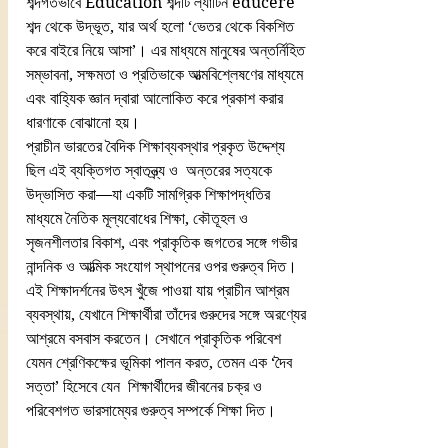
শব্দগতভাবে Education শব্দটি ল্যাটিন educere 
শব্দ থেকে উদ্ভূত, যার অর্থ হলো ‘ভেতর থেকে বিকশিত 
করে বাইরে নিয়ে আসা’। এর মাধ্যমে মানুষের অন্তর্নিহিত 
সম্ভাবনা, সক্ষমতা ও প্রতিভাকে আত্মবিশ্লেষণের মাধ্যমে 
এবং বাহ্যিক জ্ঞান দ্বারা আলোকিত করে প্রকাশ করার 
ধারণাকে বোঝানো হয়।
প্রাচীন ভারতের বৈদিক শিক্ষাব্যবস্থার প্রকৃত উদ্দেশ্য 
ছিল এই ব্যক্তিগত স্বাতন্ত্র্য ও  অন্তরের সত্যকে 
উদ্ভাসিত করা—যা একটি সামগ্রিক শিক্ষাপদ্ধতির 
মাধ্যমে নৈতিক মূল্যবোধের শিক্ষা, কৌতূহল ও 
সৃজনশীলতার বিকাশ, এবং প্রাকৃতিক জগতের সঙ্গে গভীর 
নান্দনিক ও আত্মিক সংযোগ স্থাপনের ওপর গুরুত্ব দিত।
এই শিক্ষাদর্শনের উৎস খুঁজে পাওয়া যায় প্রাচীন আশ্রম 
ব্যবস্থায়, যেখানে শিক্ষার্থীরা তাঁদের গুরুদের সঙ্গে অরণ্যের 
আশ্রমে বসবাস করতেন। সেখানে প্রাকৃতিক পরিবেশ 
যেমন শ্রেণিকক্ষের ভূমিকা পালন করত, তেমন এক ‘দৈব 
সত্তা’ হিসেবে যেন  শিক্ষার্থীদের জীবনের চক্র ও 
পরিবেশগত ভারসাম্যের গুরুত্ব সম্পর্কে শিক্ষা দিত।