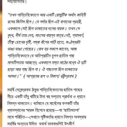
সহযোগিতার।
"তখন শান্তিনিকেতনে আর একটি রোমান্টিক অর্থাৎ কাহিনী 
রসের জিনিস ছিল। যে সর্দার ছিল এই বাগানের প্রহরী, 
এককালে সেই ছিল ডাকাতের দলের নায়ক। তখন সে 
বৃদ্ধ, দীর্ঘ তার দেহ, মাংসের বাহুল্য মাত্র নেই, শ্যামবর্ণ, 
তীক্ষ্ণ চোখের দৃষ্টি, লম্বা বাঁশের লাঠি হাতে, কণ্ঠস্বরটা 
ভাঙা ভাঙা গোছের। বোধ হয় সকলে জানেন, আজ 
শান্তিনিকেতনে যে অতিপ্রাচীন যুগল ছাতিম গাছ 
মালতীলতায় আচ্ছন্ন, এককালে মস্ত মাঠের মধ্যে ঐ দুটি 
ছাড়া আর গাছ ছিল না। ঐ গাছতলা ছিল ডাকাতের 
আড্ডা।"  ( আশ্রমের রূপ ও বিকাশ/ রবীন্দ্রনাথ )
মহর্ষি দেবেন্দ্রনাথ ঠাকুর শান্তিনিকেতনের ছাতিম গাছের 
নীচে একটি তাঁবু খাটিয়ে টানা বহু সপ্তাহ প্রার্থনা ও ধ্যানে 
নিমগ্ন থাকতেন। বর্তমানে যে মার্বেলের ফলকটি তাঁর 
ধ্যানস্থানের স্মারক হিসেবে রয়েছে—যা ‘ছাতিমতলা’ 
নামে পরিচিত—সেখানে সৃষ্টিকর্তার ধ্যানে নিমগ্ন অবস্থায় 
মহর্ষির অন্তরে উদিত  যথার্থ ভাবনাগুলিই উৎকীর্ণ 