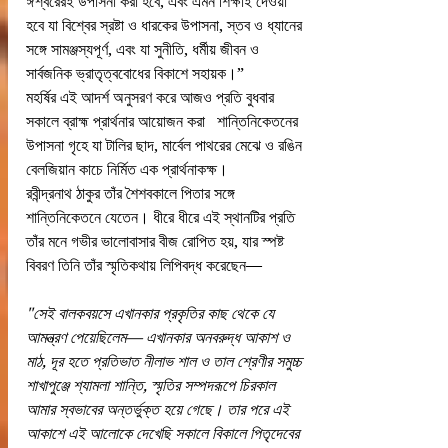
ঈশ্বরেরই উপাসনা করা হবে, এবং এমন শিক্ষাই দেওয়া 
হবে যা বিশ্বের স্রষ্টা ও ধারকের উপাসনা, স্তব ও ধ্যানের 
সঙ্গে সামঞ্জস্যপূর্ণ, এবং যা সুনীতি, ধর্মীয় জীবন ও 
সার্বজনিক ভ্রাতৃত্ববোধের বিকাশে সহায়ক।”
মহর্ষির এই আদর্শ অনুসরণ করে আজও প্রতি বুধবার 
সকালে ব্রাহ্ম প্রার্থনার আয়োজন করা   শান্তিনিকেতনের 
উপাসনা গৃহে যা টালির ছাদ, মার্বেল পাথরের মেঝে ও রঙিন 
বেলজিয়ান কাচে নির্মিত এক প্রার্থনাকক্ষ।
রবীন্দ্রনাথ ঠাকুর তাঁর শৈশবকালে পিতার সঙ্গে 
শান্তিনিকেতনে যেতেন। ধীরে ধীরে এই স্থানটির প্রতি 
তাঁর মনে গভীর ভালোবাসার বীজ রোপিত হয়, যার স্পষ্ট 
বিবরণ তিনি তাঁর স্মৃতিকথায় লিপিবদ্ধ করেছেন—
"সেই বালকবয়সে এখানকার প্রকৃতির কাছ থেকে যে 
আমন্ত্রণ পেয়েছিলেম— এখানকার অনবরুদ্ধ আকাশ ও 
মাঠ, দূর হতে প্রতিভাত নীলাভ শাল ও তাল শ্রেণীর সমুচ্চ 
শাখাপুঞ্জে শ্যামলা শান্তি, স্মৃতির সম্পদরূপে চিরকাল 
আমার স্বভাবের অন্তর্ভুক্ত হয়ে গেছে। তার পরে এই 
আকাশে এই আলোকে দেখেছি সকালে বিকালে পিতৃদেবের 