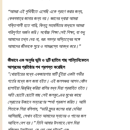
“আমরা এই পৃথিবীতে এসেছি একে গ্রহণ করার জন্য, 
কেবলমাত্র জানার জন্য নয়। জ্ঞানের দ্বারা আমরা 
শক্তিশালী হতে পারি, কিন্তু সহমর্মিতার মাধ্যমে আমরা 
পরিপূর্ণতা অর্জন করি। সর্বোচ্চ শিক্ষা সেই শিক্ষা, যা শুধু 
আমাদের তথ্য দেয় না, বরং সমগ্র অস্তিত্বের সঙ্গে 
আমাদের জীবনকে সুরে ও সামঞ্জস্যে আবদ্ধ করে।”
কীভাবে এক অনুর্বর ভূমি ও দুটি ছাতিম গাছ শান্তিনিকেতন 
আশ্রমের প্রতিষ্ঠার পথ প্রশস্ত করেছিল
"খোয়াইয়ের মধ্যে একজায়গায় মাটি চুঁইয়া একটা গভীর 
গর্তের মধ্যে জল জমা হইত। এই জলসঞ্চয় আপন বেষ্টন 
ছাপাইয়া ঝির্‌ঝির্‌ করিয়া বালির মধ্য দিয়া প্রবাহিত হইত। 
অতি ছোটো ছোটো মাছ সেই জলকুণ্ডের মুখের কাছে 
স্রোতের উজানে সন্তরণের স্পর্ধা প্রকাশ করিত। আমি 
পিতাকে গিয়া বলিলাম, “ভারি সুন্দর জলের ধারা দেখিয়া 
আসিয়াছি, সেখান হইতে আমাদের স্নানের ও পানের জল 
আনিলে বেশ হয়।” তিনি আমার উৎসাহে যোগ দিয়া 
বলিলেন “তাইতো, সে তো বেশ হইবে” এবং 