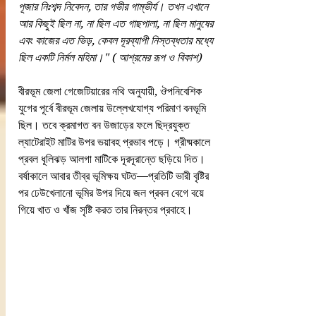
পূজার নিঃশব্দ নিবেদন, তার গভীর গাম্ভীর্য। তখন এখানে 
আর কিছুই ছিল না, না ছিল এত গাছপালা, না ছিল মানুষের 
এবং কাজের এত ভিড়, কেবল দূরব্যাপী নিস্তব্ধতার মধ্যে 
ছিল একটি নির্মল মহিমা।" ( আশ্রমের রূপ ও বিকাশ)
বীরভূম জেলা গেজেটিয়ারের নথি অনুযায়ী, ঔপনিবেশিক 
যুগের পূর্বে বীরভূম জেলায় উল্লেখযোগ্য পরিমাণ বনভূমি  
ছিল। তবে ক্রমাগত বন উজাড়ের ফলে ছিদ্রযুক্ত 
ল্যাটেরাইট মাটির উপর ভয়াবহ প্রভাব পড়ে। গ্রীষ্মকালে 
প্রবল ধূলিঝড় আলগা মাটিকে দূরদূরান্তে ছড়িয়ে দিত। 
বর্ষাকালে আবার তীব্র ভূমিক্ষয় ঘটত—প্রতিটি ভারী বৃষ্টির 
পর ঢেউখেলানো ভূমির উপর দিয়ে জল প্রবল বেগে বয়ে 
গিয়ে খাত ও খাঁজ সৃষ্টি করত তার নিরন্তর প্রবাহে।