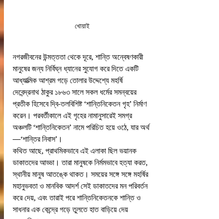
 খোয়াই 
নগরজীবনের উন্মত্ততা থেকে দূরে, শান্তি অন্বেষণকারী 
মানুষের জন্য নির্বিঘ্ন ধ্যানের সুযোগ করে দিতে একটি 
আধ্যাত্মিক আশ্রম গড়ে তোলার উদ্দেশ্যে মহর্ষি 
দেবেন্দ্রনাথ ঠাকুর ১৮৬৩ সালে সকল ধর্মের সমন্বয়ের 
প্রতীক হিসেবে দ্বি-তলবিশিষ্ট ‘শান্তিনিকেতন গৃহ’ নির্মাণ 
করেন। পরবর্তীকালে এই গৃহের নামানুসারেই সমগ্র 
অঞ্চলটি ‘শান্তিনিকেতন’ নামে পরিচিত হয়ে ওঠে, যার অর্থ
—‘শান্তির নিবাস’।
কথিত আছে, প্রাথমিকভাবে এই এলাকা ছিল ভয়ানক 
ডাকাতদের আড্ডা। তারা মানুষকে নির্মমভাবে হত্যা করত, 
স্থানীয় মানুষ আতঙ্কে থাকত। সময়ের সঙ্গে সঙ্গে মহর্ষির 
মহানুভবতা ও মানবিক আদর্শ সেই ডাকাতদের মন পরিবর্তন 
করে দেয়, এবং তারাই পরে শান্তিনিকেতনকে শান্তি ও 
সাধনার এক কেন্দ্রে গড়ে তুলতে হাত বাড়িয়ে দেয় 