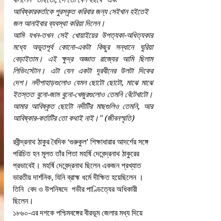
আবিষ্কারকর্তাকে পুরস্কৃত করিবার জন্য সেইখান হইতেই 
জল আনাইবার ব্যবস্থা করিয়া দিলেন।
আমি যখন-তখন সেই খোয়াইয়ের উপত্যকা-অধিত্যকার 
মধ্যে অভূতপূর্ব কোনো-একটা কিছুর সন্ধানে ঘুরিয়া 
বেড়াইতাম। এই ক্ষুদ্র অজ্ঞাত রাজ্যের আমি ছিলাম 
লিভিংস্টোন। এটা যেন একটা দূরবীনের উলটা দিকের 
দেশ। নদীপাহাড়গুলোও যেমন ছোটো ছোটো, মাঝে মাঝে 
ইতস্তত বুনো-জাম বুনো-খেজুরগুলোও তেমনি বেঁটেখাটো। 
আমার আবিষ্কৃত ছোটো নদীটির মাছগুলিও তেমনি, আর 
আবিষ্কার-কর্তাটির তো কথাই নাই।
" (জীবনস্মৃতি)
রবীন্দ্রনাথ ঠাকুর বৈদিক ‘গুরুকুল’ শিক্ষাধারার আদর্শের সঙ্গে 
পরিচিত হন মূলত তাঁর পিতা মহর্ষি দেবেন্দ্রনাথ ঠাকুরের 
প্রভাবেই। মহর্ষি দেবেন্দ্রনাথ ছিলেন একজন প্রখ্যাত 
ভারতীয় দার্শনিক, যিনি ব্রাহ্ম ধর্মে দীক্ষিত হয়েছিলেন । 
তিনি  বেদ ও উপনিষদে  গভীর পাণ্ডিত্যের অধিকারী 
ছিলেন।
১৮৬০-এর দশকে পশ্চিমবঙ্গের বীরভূম জেলার মধ্য দিয়ে 