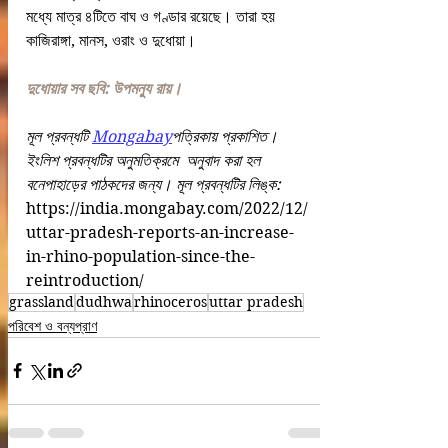
মধ্যে মাত্র ৪টিতে বাঘ ও গণ্ডার রয়েছে। তারা হয় 
কাজিরাঙ্গা, মানস, ওরাং ও দুধোয়া।
দুধোয়ার সব ছবি: উপমন্যু রায়।
মূল প্রবন্ধটি 
Mongabay
পত্রিকায় প্রকাশিত। 
ইংলিশ প্রবন্ধটির অনুমতিক্রমে  অনুবাদ করা হল 
বনেপাহাড়ের পাঠকদের জন্য। মূল প্রবন্ধটির লিঙ্ক: 
https://india.mongabay.com/2022/12/
uttar-pradesh-reports-an-increase-
in-rhino-population-since-the-
reintroduction/ 
grassland
dudhwa
rhinoceros
uttar pradesh
পরিবেশ ও বন্যপ্রাণ