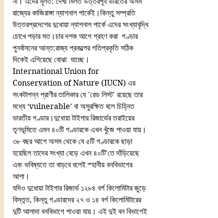
না। এদের মূলত: দেখা মিলত উত্তরপূর্ব ভারতের অসম 
রাজ্যের কাজিরাঙ্গা ন্যাশনাল পার্কেই।কিন্তু সম্প্রতি 
উত্তরপ্রদেশের দুধোয়া ন্যাশনাল পার্কে এদের সংখ্যাবৃদ্ধি 
চোখে পড়ার মত।চার দশক আগে গ্রহণ করা  গণ্ডার 
পুনর্বাসনের আন্ত:রাজ্য প্রকল্পের গতিপ্রকৃতি সঠিক 
দিকেই এগিয়েছে বোঝা  যাচ্ছে।
International Union for 
Conservation of Nature (IUCN) এর 
সংকটাপন্ন প্রাণীর তালিকার যে 'রেড লিস্ট' রয়েছে তার 
মধ্যে ‘vulnerable’ বা অসুরক্ষিত বলে চিহ্নিত 
ভারতীয় গণ্ডার।দুধোয়া টাইগার রিজার্ভের তরাইয়ের 
তৃণভূমিতে এমন ৪০টি গণ্ডারকে এখন খুঁজে পাওয়া যায়। 
৩৮ বছর আগে অসম থেকে যে ৫টি গণ্ডারকে ছাড়া 
হয়েছিল তাদের সংখ্যা বেড়ে এখন ৪০টি'তে দাঁড়িয়েছে 
এবং ভবিষ্যতে তা বাড়বে বলেই স্হানীয় বনবিভাগের 
আশা।  
যদিও দুধোয়া টাইগার রিজার্ভ ১২৮৪ বর্গ কিলোমিটার জুড়ে 
বিস্তৃত, কিন্তু গণ্ডারদের ২৭ ও ১৪ বর্গ কিলোমিটারের 
দুটি আলাদা বনবিভাগে পাওয়া যায়। এই দুই বন বিভাগেই 