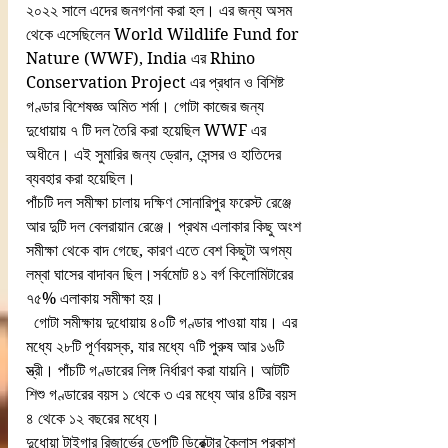
২০২২ সালে এদের জনগণনা করা হল। এর জন্য অসম 
থেকে এসেছিলেন World Wildlife Fund for 
Nature (WWF), India এর Rhino 
Conservation Project এর প্রধান ও বিশিষ্ট 
গণ্ডার বিশেষজ্ঞ অমিত শর্মা। গোটা কাজের জন্য 
দুধোয়ায় ৭ টি দল তৈরি করা হয়েছিল WWF এর 
অধীনে। এই সুমারির জন্য ড্রোন, সেন্সর ও হাতিদের 
ব্যবহার করা হয়েছিল।
পাঁচটি দল সমীক্ষা চালায় দক্ষিণ সোনারিপুর ফরেস্ট রেঞ্জে 
আর দুটি দল বেলরায়ান রেঞ্জে। প্রথম এলাকার কিছু অংশ 
সমীক্ষা থেকে বাদ গেছে, কারণ এতে বেশ কিছুটা অগম্য 
লম্বা ঘাসের বাদাবন ছিল।সর্বমোট ৪১ বর্গ কিলোমিটারের 
৭৫% এলাকায় সমীক্ষা হয়।
  গোটা সমীক্ষায় দুধোয়ায় ৪০টি গণ্ডার পাওয়া যায়। এর 
মধ্যে ২৮টি পূর্ণবয়স্ক, যার মধ্যে ৭টি পুরুষ আর ১৬টি 
স্ত্রী। পাঁচটি গণ্ডারের লিঙ্গ নির্ধারণ করা যায়নি। আটটি 
শিশু গণ্ডারের বয়স ১ থেকে ৩ এর মধ্যে আর ৪টির বয়স 
৪ থেকে ১২ বছরের মধ্যে।
দুধোয়া টাইগার রিজার্ভের ডেপুটি ডিরেক্টার কৈলাস প্রকাশ 