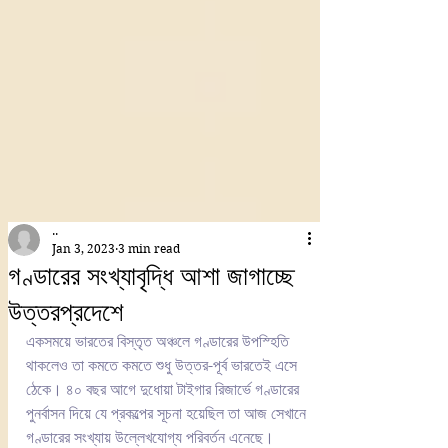
..
Jan 3, 2023
3 min read
গণ্ডারের সংখ্যাবৃদ্ধি আশা জাগাচ্ছে
উত্তরপ্রদেশে
একসময়ে ভারতের বিস্তৃত অঞ্চলে গণ্ডারের উপস্হিতি 
থাকলেও তা কমতে কমতে শুধু উত্তর-পূর্ব ভারতেই এসে 
ঠেকে। ৪০ বছর আগে দুধোয়া টাইগার রিজার্ভে গণ্ডারের 
পুনর্বাসন দিয়ে যে প্রকল্পের সূচনা হয়েছিল তা আজ সেখানে 
গণ্ডারের সংখ্যায় উল্লেখযোগ্য পরিবর্তন এনেছে। 