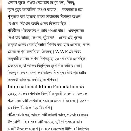
এলাকা জুড়ে পাওয়া যেত তার মধ্যে গঙ্গা, সিন্ধু, 
ব্রহ্মপুত্র অববাহিকা অঞ্চল রয়েছে। 'বাবরনামা'র মত 
পুস্তকে বলা হয়েছে ভারত-মায়ানমার সীমান্ত অঞ্চল 
যেখানে সেইখান অবধি এদের বিস্তার ছিল।
পৃথিবীতে পাঁচরকমের গণ্ডার পাওয়া যায়।  একশৃঙ্গদের 
দেখা যায় ভারত, নেপাল, ভুটানেই। ওদের এই শৃঙ্গের 
জন্যই এদের বেআইনিভাবে শিকার করা হয়ে এসেছে, ফলে 
এদের সংখ্যা তলানিতে ঠেকেছে।WWF এর তথ্য 
অনুযায়ী তাদের সংখ্যা বিশ্বজুড়ে ২০০য় নেমে এসেছিল 
একসময়ে, যা তাদের বিলুপ্তির মুখে দাঁড় করিয়ে দেয়। 
কিন্তু ভারত ও নেপালের আন্ত:সীমান্ত যৌথ প্রচেষ্টায় 
অবস্থা আজ অনেকটাই আশাপ্রদ।
International Rhino Foundation এর 
২০২২ সালের গ্লোবাল রিপোর্ট অনুযায়ী ভারত ও নেপালে 
গণ্ডারের মোট সংখ্যা ৪,০১৪ এ এসে দাঁড়িয়েছে। ২০১৮ 
এর রিপোর্ট থেকে ৪২৬টি বেশি।
পাঠক জানালেন, ভারতে ৭টি জায়গা আছে গণ্ডারের জন্য 
উপযোগী। যার মধ্য ৪টি অসমে, দুটি পশ্চিমবঙ্গে আর 
একটি উত্তরপ্রদেশে।ভারতের এতগুলি টাইগার রিজার্ভের 