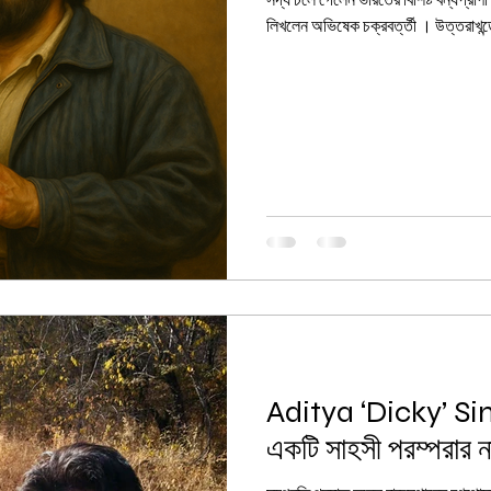
সদ্য চলে গেলেন ভারতের বিশিষ্ট বন্যপ্রাণী 
লিখলেন অভিষেক চক্রবর্ত্তী । উত্তরাখন্ডে
Aditya ‘Dicky’ Singh
একটি সাহসী পরম্পরার ন