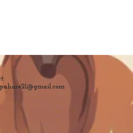
t:
pahare21@gmail.com