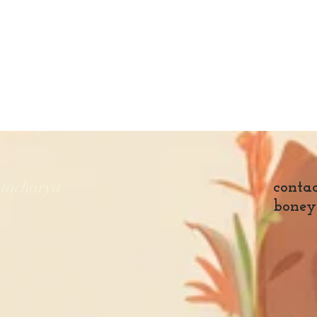
ttacharya
contac
boney