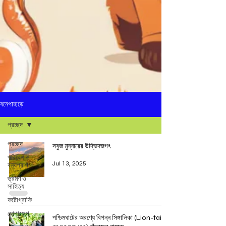
বনেপাহাড়ে
প্রচ্ছদ
প্রচ্ছদ
সবুজ মুন্নারের উদ্ভিদজগৎ
পরিবেশ ও
Jul 13, 2025
বন্যপ্রাণ
ভ্রমণ ও
সাহিত্য
ফটোগ্রাফি
যোগাযোগ
পশ্চিমঘাটের অরণ্যে বিপন্ন সিঙ্গালিকা (Lion-tailed