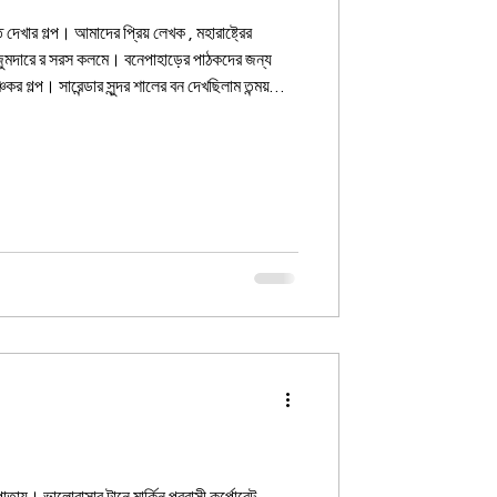
য় লেখক , মহারাষ্ট্রের
মজুমদারে র সরস কলমে। বনেপাহাড়ের পাঠকদের জন্য
চা রাস্তায় গোটা দুয়েক খানা খন্দের ঝাঁকানি খেয়ে
 গেল একদিকে। বিকট শব্দে ব্রেক কষে পান্ডে বললো,
আর প্রদীপ লাফিয়ে