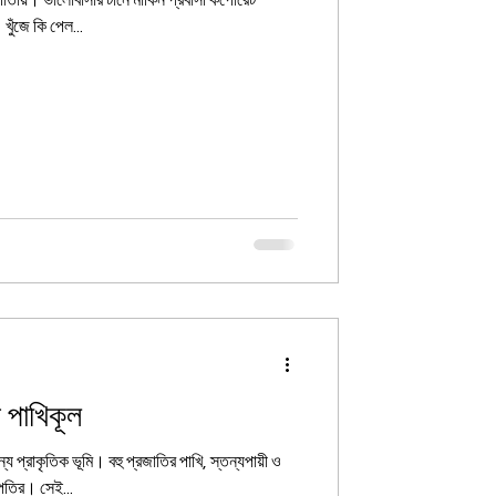
রবাসী কর্পোরেট
নে। খুঁজে কি পেল...
র পাখিকূল
য প্রাকৃতিক ভূমি। বহু প্রজাতির পাখি, স্তন্যপায়ী ও
পতির। সেই...