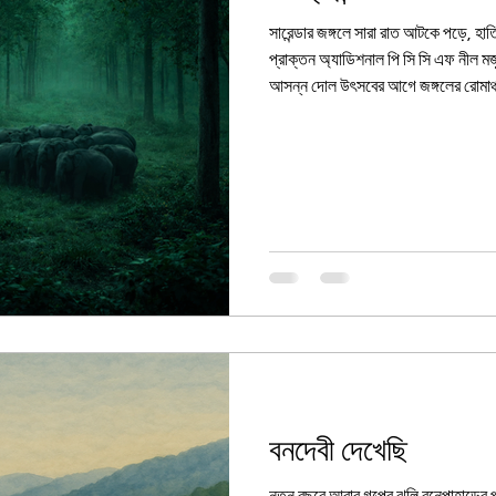
সারেন্ডার জঙ্গলে সারা রাত আটকে পড়ে, হাতি দেখার গল্প। আমাদের প্রি
প্রাক্তন অ্যাডিশনাল পি সি সি এফ নীল 
আসন্ন দোল উৎসবের আগে জঙ্গলের রোমাঞ্চকর গল্প। সারেন্ডার সুন্দর শালের বন দেখছিলাম তন্ময়
হয়ে। বিশ্রী ঘটনাটা ঘটল ঠিক সেই সময়। কাঁ
আমাদের জীপটা লাট খাওয়া ঘুড়ির মত বেঁকে
‘পাংচার!’ ‘বলিস কিরে!’ বলতে বলতে আমি 
বনদেবী দেখেছি